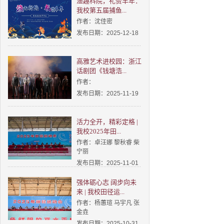
渔趣科院，礼赞丰年：
我校第五届捕鱼...
作者：沈佳密
发布日期：2025-12-18
高雅艺术进校园：浙江
话剧团《钱塘浩...
作者：
发布日期：2025-11-19
活力全开，精彩定格 |
我校2025年田...
作者：卓汪娜 黎秋睿 柴
宁丽
发布日期：2025-11-01
强体砺心志 阔步向未
来 | 我校田径运...
作者：杨蕙瑄 马宇凡 张
金垚
发布日期：2025-10-31