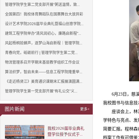
管理学院学生第二党支部开展“粥送温情，致...
全国第四！我校体育舞蹈队在国赛舞台大放异彩
设计艺术学院2026届毕业典礼暨福山创意学院...
建筑工程学院举办"清风润初心，廉路启新程"...
风起梧桐拾蝉声，逐梦山海启新程｜管理学院...
青春向党，砥砺前行 | 管理学院学生第二党...
物流管理系召开学期末基层教学组织工作会议
算法织梦，智启未来——信息工程学院隆重举...
《走近杨贤江》美育通识课期末汇报展演圆满...
管理学院学生第一党支部开展“有礼公交”义...
6月23日，
我校图书与信息技
图片新闻
更多+
座谈会上，林
学特色与亮点、发
我校2026届毕业典礼
简要汇报。程林森
暨学位授予仪式于...
档案工作有可借鉴