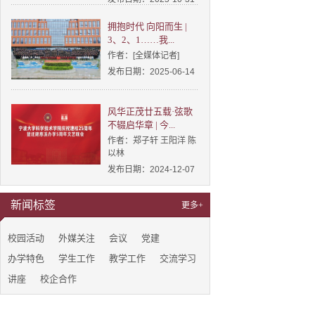
拥抱时代 向阳而生 |
3、2、1……我...
作者：[全媒体记者]
发布日期：2025-06-14
风华正茂廿五载·弦歌
不辍启华章 | 今...
作者：郑子轩 王阳洋 陈
以林
发布日期：2024-12-07
新闻标签
更多+
校园活动
外媒关注
会议
党建
办学特色
学生工作
教学工作
交流学习
讲座
校企合作