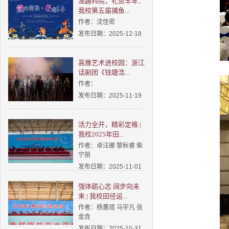
渔趣科院，礼赞丰年：
我校第五届捕鱼...
作者：沈佳密
发布日期：2025-12-18
高雅艺术进校园：浙江
话剧团《钱塘浩...
作者：
发布日期：2025-11-19
活力全开，精彩定格 |
我校2025年田...
作者：卓汪娜 黎秋睿 柴
宁丽
发布日期：2025-11-01
强体砺心志 阔步向未
来 | 我校田径运...
作者：杨蕙瑄 马宇凡 张
金垚
发布日期：2025-10-31