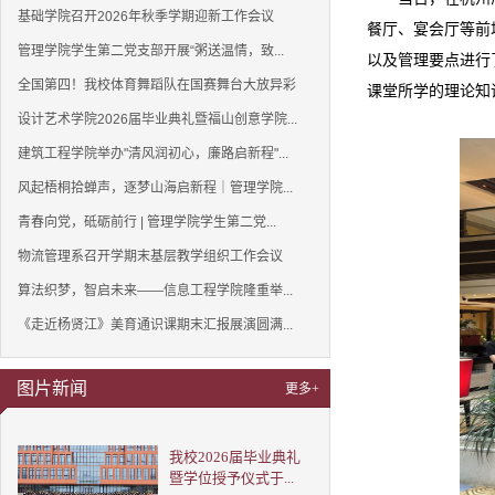
基础学院召开2026年秋季学期迎新工作会议
餐厅、宴会厅等前
管理学院学生第二党支部开展“粥送温情，致...
以及管理要点进行
全国第四！我校体育舞蹈队在国赛舞台大放异彩
课堂所学的理论知
设计艺术学院2026届毕业典礼暨福山创意学院...
建筑工程学院举办"清风润初心，廉路启新程"...
风起梧桐拾蝉声，逐梦山海启新程｜管理学院...
青春向党，砥砺前行 | 管理学院学生第二党...
物流管理系召开学期末基层教学组织工作会议
算法织梦，智启未来——信息工程学院隆重举...
《走近杨贤江》美育通识课期末汇报展演圆满...
图片新闻
更多+
我校2026届毕业典礼
暨学位授予仪式于...