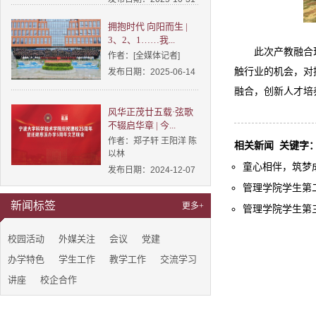
拥抱时代 向阳而生 |
3、2、1……我...
此次产教融合
作者：[全媒体记者]
触行业的机会，对
发布日期：2025-06-14
融合，创新人才培
风华正茂廿五载·弦歌
不辍启华章 | 今...
作者：郑子轩 王阳洋 陈
相关新闻
关键字
以林
童心相伴，筑梦成长
发布日期：2024-12-07
管理学院学生第二
新闻标签
更多+
管理学院学生第三
校园活动
外媒关注
会议
党建
办学特色
学生工作
教学工作
交流学习
讲座
校企合作