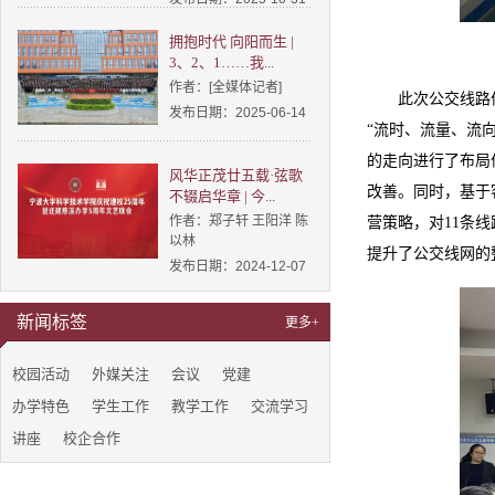
拥抱时代 向阳而生 |
3、2、1……我...
作者：[全媒体记者]
此次公交线路
发布日期：2025-06-14
“流时、流量、流
的走向进行了布局
风华正茂廿五载·弦歌
改善。同时，基于
不辍启华章 | 今...
作者：郑子轩 王阳洋 陈
营策略，对11条
以林
提升了公交线网的
发布日期：2024-12-07
新闻标签
更多+
校园活动
外媒关注
会议
党建
办学特色
学生工作
教学工作
交流学习
讲座
校企合作