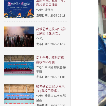
渔趣科院，礼赞丰年：
我校第五届捕鱼...
作者：沈佳密
发布日期：2025-12-18
高雅艺术进校园：浙江
话剧团《钱塘浩...
作者：
发布日期：2025-11-19
活力全开，精彩定格 |
我校2025年田...
作者：卓汪娜 黎秋睿 柴
宁丽
发布日期：2025-11-01
强体砺心志 阔步向未
来 | 我校田径运...
作者：杨蕙瑄 马宇凡 张
金垚
发布日期：2025-10-31