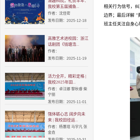
渔趣科院，礼赞丰年：
我校第五届捕鱼...
相关行为信号，纠
作者：沈佳密
边界；最后详解 
发布日期：2025-12-18
班主任关注自身心
高雅艺术进校园：浙江
话剧团《钱塘浩...
作者：
发布日期：2025-11-19
活力全开，精彩定格 |
我校2025年田...
作者：卓汪娜 黎秋睿 柴
宁丽
发布日期：2025-11-01
强体砺心志 阔步向未
来 | 我校田径运...
作者：杨蕙瑄 马宇凡 张
金垚
发布日期：2025-10-31