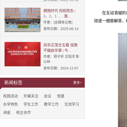
拥抱时代 向阳而生 |
在互动答疑阶
3、2、1……我...
琼
逐一细致解答，
作者：[全媒体记者]
发布日期：2025-06-14
风华正茂廿五载·弦歌
不辍启华章 | 今...
作者：郑子轩 王阳洋 陈
以林
发布日期：2024-12-07
新闻标签
更多+
校园活动
外媒关注
会议
党建
办学特色
学生工作
教学工作
交流学习
讲座
校企合作