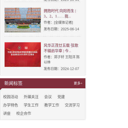
拥抱时代 向阳而生 |
3、2、1……我...
作者：[全媒体记者]
发布日期：2025-06-14
风华正茂廿五载·弦歌
不辍启华章 | 今...
作者：郑子轩 王阳洋 陈
以林
发布日期：2024-12-07
新闻标签
更多+
校园活动
外媒关注
会议
党建
办学特色
学生工作
教学工作
交流学习
讲座
校企合作