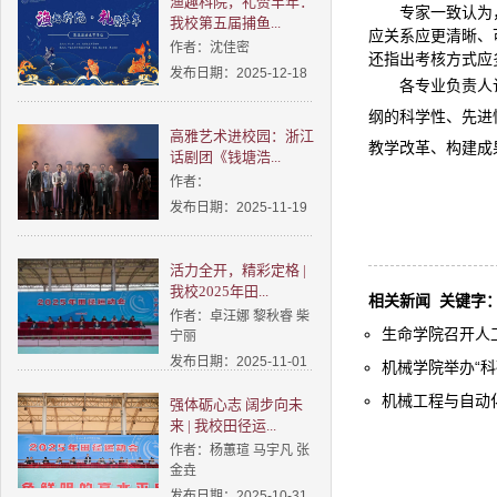
渔趣科院，礼赞丰年：
专家一致认为
我校第五届捕鱼...
应关系应更清晰、
作者：沈佳密
还指出考核方式应
发布日期：2025-12-18
各专业负责人
纲的科学性、先进
高雅艺术进校园：浙江
教学改革、构建成
话剧团《钱塘浩...
作者：
发布日期：2025-11-19
活力全开，精彩定格 |
我校2025年田...
相关新闻
关键字
作者：卓汪娜 黎秋睿 柴
生命学院召开人工
宁丽
发布日期：2025-11-01
机械学院举办“科研
机械工程与自动化
强体砺心志 阔步向未
来 | 我校田径运...
作者：杨蕙瑄 马宇凡 张
金垚
发布日期：2025-10-31