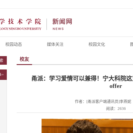
校园动态
媒体关注
校园文化
校友
索
多+
甬派：学习爱情可以兼得！宁大科院这
offer
作者：[甬派客户端通讯员]李燕妮
阅读：2636