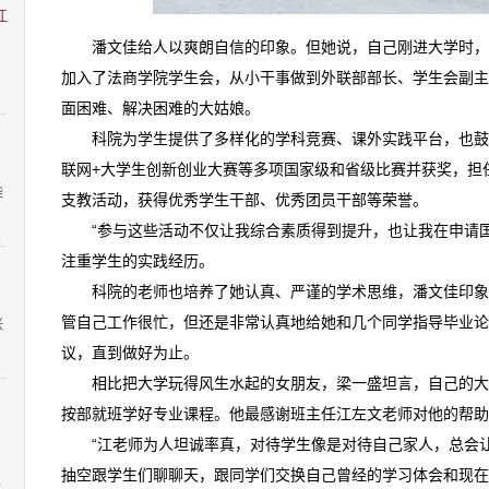
江
潘文佳给人以爽朗自信的印象。但她说，自己刚进大学时
加入了法商学院学生会，从小干事做到外联部部长、学生会副主
9
面困难、解决困难的大姑娘。
科院为学生提供了多样化的学科竞赛、课外实践平台，也
联网+大学生创新创业大赛等多项国家级和省级比赛并获奖，担
柴
支教活动，获得优秀学生干部、优秀团员干部等荣誉。
“参与这些活动不仅让我综合素质得到提升，也让我在申请
1
注重学生的实践经历。
科院的老师也培养了她认真、严谨的学术思维，潘文佳印
管自己工作很忙，但还是非常认真地给她和几个同学指导毕业论
张
议，直到做好为止。
1
相比把大学玩得风生水起的女朋友，梁一盛坦言，自己的
按部就班学好专业课程。他最感谢班主任江左文老师对他的帮助
“江老师为人坦诚率真，对待学生像是对待自己家人，总会
抽空跟学生们聊聊天，跟同学们交换自己曾经的学习体会和现在
4