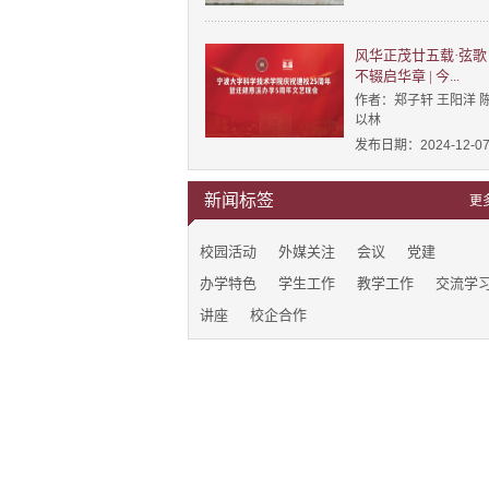
风华正茂廿五载·弦歌
不辍启华章 | 今...
作者：郑子轩 王阳洋 
以林
发布日期：2024-12-0
新闻标签
更
校园活动
外媒关注
会议
党建
办学特色
学生工作
教学工作
交流学
讲座
校企合作