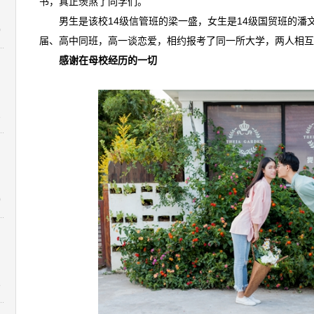
书，真正羡煞了同学们。
男生是该校14级信管班的梁一盛，女生是14级国贸班的
0
届、高中同班，高一谈恋爱，相约报考了同一所大学，两人相互
感谢在母校经历的一切
1
0
：
8