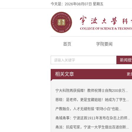
今天是：
2026年08月07日 星期五
首页
学院要闻
新闻搜
相关文章
更
宁大科院再获捐赠！教师祝博士自掏200余万...
慈晓：是老师，更是宝藏姐姐！她成为了学生...
产教融合，人才无缝衔接 “职场小白”也能...
甬城甬事：宁波这首1911年发布在杂志上的师...
甬派：抗疫宅家，宁波一大学生做出百道创新...