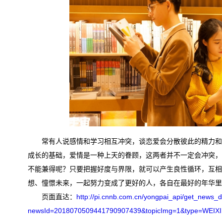
常有人说感情和学习相互冲突，谈恋爱会分散彼此的精力和
成长的基础，爱情是一种上天的眷顾，这两者并不一定会冲突，
不能兼得呢？只要把握好度与界限，就可以产生良性循环，互相
想、憧憬未来，一起努力变成了更好的人，各自在最好的年华里
页面直达：
http://pi.cnnb.com.cn/yongpai_api/get_news_d
newsId=2018070509441790907439&topicImg=1&type=WEIX