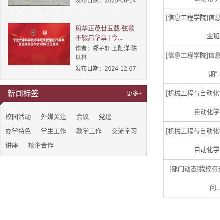
发布日期：2025-06-14
[信息工程学院]
信
风华正茂廿五载·弦歌
业班.
不辍启华章 | 今...
作者：郑子轩 王阳洋 陈
[信息工程学院]
信
以林
发布日期：2024-12-07
期“.
新闻标签
[机械工程与自动化
更多+
自动化学院
校园活动
外媒关注
会议
党建
办学特色
学生工作
教学工作
交流学习
[机械工程与自动化
讲座
校企合作
自动化学院
[部门动态]
我校召
问..