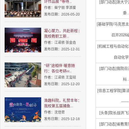
计作品展 “等待...
[部门动态]
浙大宁
作者：柴宁丽 李添爱
委..
发布日期：2026-05-20
[基础学院/马克思主
凝心聚力，共赴新程 |
召开2026
我校教职工新...
作者：江诺依 张金垚
[机械工程与自动化
发布日期：2025-12-31
自动化学院
“研”途相伴·暖意随
[部门动态]
我院召
行：各位考研er...
作者：江诺依 王玺砚
科..
发布日期：2025-12-20
[信息工程学院]
算
渔趣科院，礼赞丰年：
——.
我校第五届捕鱼...
作者：沈佳密
[头条]
院长战洪飞深
发布日期：2025-12-18
[部门动态]
省教育