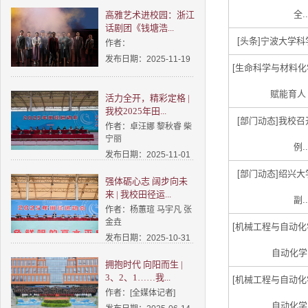
全..
高雅艺术进校园：浙江
话剧团《钱塘浩...
[头条]
宁波大学科学
作者：
发布日期：2025-11-19
[生命科学与材料化
赋能育人 
活力全开，精彩定格 |
我校2025年田...
[部门动态]
我校召
作者：卓汪娜 黎秋睿 柴
宁丽
例..
发布日期：2025-11-01
[部门动态]
绍兴大
强体砺心志 阔步向未
来 | 我校田径运...
副..
作者：杨蕙瑄 马宇凡 张
金垚
[机械工程与自动化
发布日期：2025-10-31
自动化学院
拥抱时代 向阳而生 |
3、2、1……我...
[机械工程与自动化
作者：[全媒体记者]
自动化学院