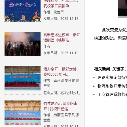
渔趣科院，礼赞丰年：
我校第五届捕鱼...
作者：沈佳密
发布日期：2025-12-18
此次交流为双
高雅艺术进校园：浙江
续加强对接，聚焦
话剧团《钱塘浩...
作者：
发布日期：2025-11-19
相关新闻
关键字
活力全开，精彩定格 |
我校2025年田...
理论实操无缝衔接
作者：卓汪娜 黎秋睿 柴
物流系教师走访
宁丽
发布日期：2025-11-01
工商管理系教师
强体砺心志 阔步向未
来 | 我校田径运...
作者：杨蕙瑄 马宇凡 张
金垚
发布日期：2025-10-31