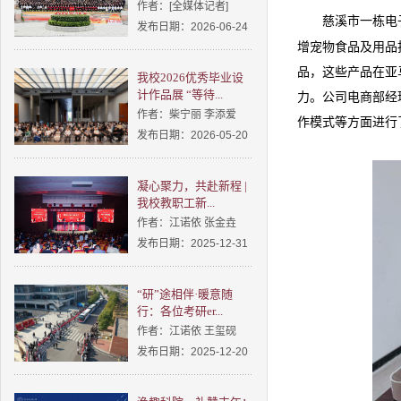
作者：[全媒体记者]
慈溪市一栋电
发布日期：2026-06-24
增宠物食品及用品
品
，
这些产品
在
亚
我校2026优秀毕业设
计作品展 “等待...
力。
公司电商部经
作者：柴宁丽 李添爱
作模式
等方面进行
发布日期：2026-05-20
凝心聚力，共赴新程 |
我校教职工新...
作者：江诺依 张金垚
发布日期：2025-12-31
“研”途相伴·暖意随
行：各位考研er...
作者：江诺依 王玺砚
发布日期：2025-12-20