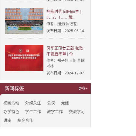
拥抱时代 向阳而生 |
3、2、1……我...
作者：[全媒体记者]
发布日期：2025-06-14
风华正茂廿五载·弦歌
不辍启华章 | 今...
作者：郑子轩 王阳洋 陈
以林
发布日期：2024-12-07
新闻标签
更多+
校园活动
外媒关注
会议
党建
办学特色
学生工作
教学工作
交流学习
讲座
校企合作