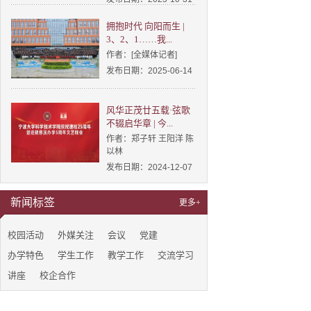
拥抱时代 向阳而生 |
3、2、1……我...
作者：[全媒体记者]
发布日期：2025-06-14
风华正茂廿五载·弦歌
不辍启华章 | 今...
作者：郑子轩 王阳洋 陈
以林
发布日期：2024-12-07
新闻标签
更多+
校园活动
外媒关注
会议
党建
办学特色
学生工作
教学工作
交流学习
讲座
校企合作