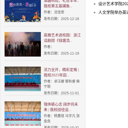
渔趣科院，礼赞丰年：
设计艺术学院202
我校第五届捕鱼...
人文学院举办英语
作者：沈佳密
发布日期：2025-12-18
高雅艺术进校园：浙江
话剧团《钱塘浩...
作者：
发布日期：2025-11-19
活力全开，精彩定格 |
我校2025年田...
作者：卓汪娜 黎秋睿 柴
宁丽
发布日期：2025-11-01
强体砺心志 阔步向未
来 | 我校田径运...
作者：杨蕙瑄 马宇凡 张
金垚
发布日期：2025-10-31