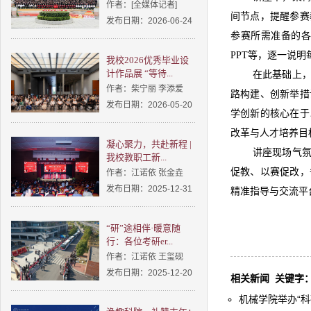
作者：[全媒体记者]
间节点，提醒参赛
发布日期：2026-06-24
参赛所需准备的
PPT等，逐一说
我校2026优秀毕业设
计作品展 “等待...
在此基础上
作者：柴宁丽 李添爱
路构建、创新举措
发布日期：2026-05-20
学创新的核心在于
改革与人才培养目
凝心聚力，共赴新程 |
讲座现场气
我校教职工新...
促教、以赛促改，
作者：江诺依 张金垚
发布日期：2025-12-31
精准指导与交流平
“研”途相伴·暖意随
行：各位考研er...
作者：江诺依 王玺砚
发布日期：2025-12-20
相关新闻
关键字
机械学院举办“科研