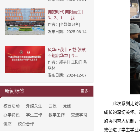
拥抱时代 向阳而生 |
3、2、1……我...
作者：[全媒体记者]
发布日期：2025-06-14
风华正茂廿五载·弦歌
不辍启华章 | 今...
作者：郑子轩 王阳洋 陈
以林
发布日期：2024-12-07
新闻标签
更多+
此次系列走访
校园活动
外媒关注
会议
党建
成长的深切关怀。
办学特色
学生工作
教学工作
交流学习
的协同育人机制，
讲座
校企合作
效促进了学生学业