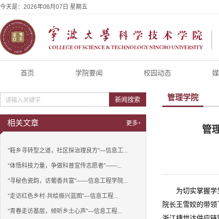
今天是：
2026年08月07日 星期五
首页
学院要闻
校园动态
媒
管理学院
新闻搜索
相关文章
更多+
管
"鞋乡寻转型之道，社区探治理良方"—信息工...
“体悟科技力量，争做科普宣传志愿者”——...
"寻秘色瓷韵，访葡香共富"——信息工程学院...
为切实掌握学
“走访红色乡村·共绘振兴蓝图”—信息工程...
院长王雪姣的带领
“青春走访基层，倾听乡土心声”—信息工程...
浙江捷世达供应链