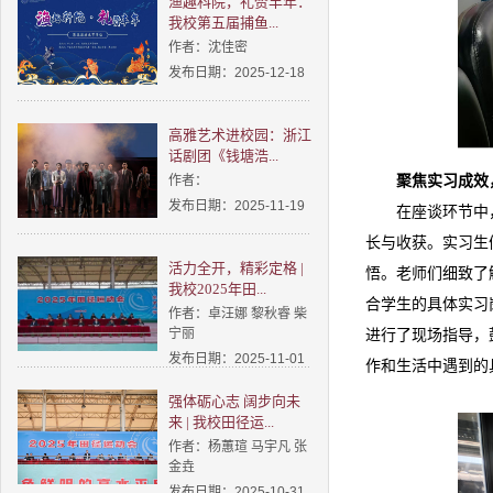
渔趣科院，礼赞丰年：
我校第五届捕鱼...
作者：沈佳密
发布日期：2025-12-18
高雅艺术进校园：浙江
话剧团《钱塘浩...
作者：
聚焦实习成效
发布日期：2025-11-19
在座谈环节中
长与收获。实习生
活力全开，精彩定格 |
悟。老师们细致了
我校2025年田...
合学生的具体实习
作者：卓汪娜 黎秋睿 柴
宁丽
进行了现场指导，
发布日期：2025-11-01
作和生活中遇到的
强体砺心志 阔步向未
来 | 我校田径运...
作者：杨蕙瑄 马宇凡 张
金垚
发布日期：2025-10-31