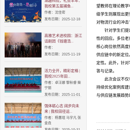
渔趣科院，礼赞丰年：
我校第五届捕鱼...
望教师在理论教学
作者：沈佳密
级学生则展现出更
发布日期：2025-12-18
对物流行业的冲击
针对学生们提
高雅艺术进校园：浙江
性的回应。多位老
话剧团《钱塘浩...
核心岗位依然高度
作者：
发布日期：2025-11-19
供应链中的新定位
定性。此外，针对
活力全开，精彩定格 |
答与记录。
我校2025年田...
此次会议不仅
作者：卓汪娜 黎秋睿 柴
持续优化案例库建
宁丽
发布日期：2025-11-01
与供应链发展趋势
强体砺心志 阔步向未
来 | 我校田径运...
作者：杨蕙瑄 马宇凡 张
金垚
发布日期：2025-10-31