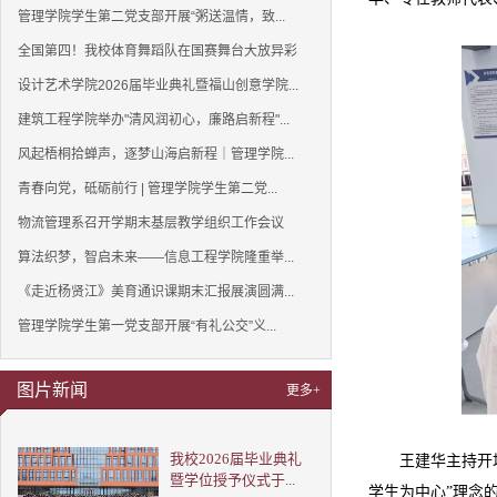
管理学院学生第二党支部开展“粥送温情，致...
全国第四！我校体育舞蹈队在国赛舞台大放异彩
设计艺术学院2026届毕业典礼暨福山创意学院...
建筑工程学院举办"清风润初心，廉路启新程"...
风起梧桐拾蝉声，逐梦山海启新程｜管理学院...
青春向党，砥砺前行 | 管理学院学生第二党...
物流管理系召开学期末基层教学组织工作会议
算法织梦，智启未来——信息工程学院隆重举...
《走近杨贤江》美育通识课期末汇报展演圆满...
管理学院学生第一党支部开展“有礼公交”义...
图片新闻
更多+
我校2026届毕业典礼
王建华主持开
暨学位授予仪式于...
学生为中心”理念