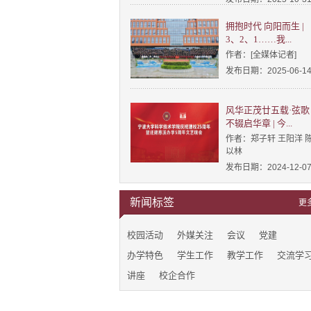
拥抱时代 向阳而生 |
3、2、1……我...
作者：[全媒体记者]
发布日期：2025-06-1
风华正茂廿五载·弦歌
不辍启华章 | 今...
作者：郑子轩 王阳洋 
以林
发布日期：2024-12-0
新闻标签
更
校园活动
外媒关注
会议
党建
办学特色
学生工作
教学工作
交流学
讲座
校企合作