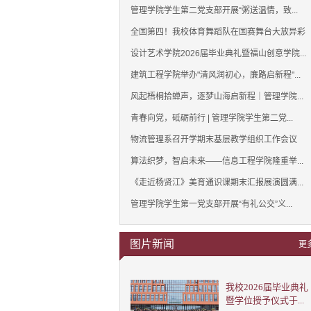
管理学院学生第二党支部开展“粥送温情，致...
全国第四！我校体育舞蹈队在国赛舞台大放异彩
设计艺术学院2026届毕业典礼暨福山创意学院...
建筑工程学院举办"清风润初心，廉路启新程"...
风起梧桐拾蝉声，逐梦山海启新程｜管理学院...
青春向党，砥砺前行 | 管理学院学生第二党...
物流管理系召开学期末基层教学组织工作会议
算法织梦，智启未来——信息工程学院隆重举...
《走近杨贤江》美育通识课期末汇报展演圆满...
管理学院学生第一党支部开展“有礼公交”义...
图片新闻
更
我校2026届毕业典礼
暨学位授予仪式于...