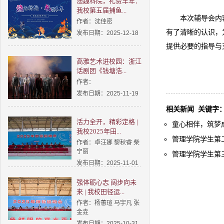
渔趣科院，礼赞丰年：
我校第五届捕鱼...
本次辅导会内
作者：沈佳密
有了清晰的认识，
发布日期：2025-12-18
提供必要的指导与
高雅艺术进校园：浙江
话剧团《钱塘浩...
作者：
发布日期：2025-11-19
相关新闻
关键字
活力全开，精彩定格 |
童心相伴，筑梦成长
我校2025年田...
管理学院学生第二
作者：卓汪娜 黎秋睿 柴
宁丽
管理学院学生第三
发布日期：2025-11-01
强体砺心志 阔步向未
来 | 我校田径运...
作者：杨蕙瑄 马宇凡 张
金垚
发布日期：2025-10-31