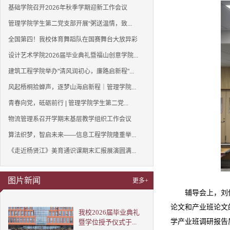
基础学院召开2026年秋季学期迎新工作会议
管理学院学生第二党支部开展“粥送温情，致...
全国第四！我校体育舞蹈队在国赛舞台大放异彩
设计艺术学院2026届毕业典礼暨福山创意学院...
建筑工程学院举办"清风润初心，廉路启新程"...
风起梧桐拾蝉声，逐梦山海启新程｜管理学院...
青春向党，砥砺前行 | 管理学院学生第二党...
物流管理系召开学期末基层教学组织工作会议
算法织梦，智启未来——信息工程学院隆重举...
《走近杨贤江》美育通识课期末汇报展演圆满...
图片新闻
更多+
辅导会上，刘
论文和产业班论文
我校2026届毕业典礼
学产业班调研报告
暨学位授予仪式于...