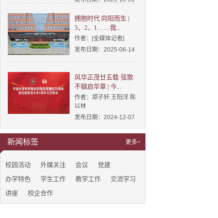
拥抱时代 向阳而生 |
3、2、1……我...
作者：[全媒体记者]
发布日期：2025-06-14
风华正茂廿五载·弦歌
不辍启华章 | 今...
作者：郑子轩 王阳洋 陈
以林
发布日期：2024-12-07
新闻标签
更多+
校园活动
外媒关注
会议
党建
办学特色
学生工作
教学工作
交流学习
讲座
校企合作