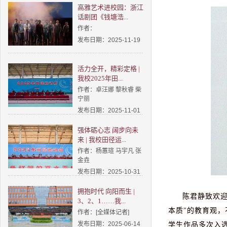
高雅艺术进校园：浙江
话剧团《钱塘浩...
作者：
发布日期：2025-11-19
活力全开，精彩定格 |
我校2025年田...
作者：卓汪娜 黎秋睿 柴
宁丽
发布日期：2025-11-01
强体砺心志 阔步向未
来 | 我校田径运...
作者：杨蕙瑄 马宇凡 张
金垚
发布日期：2025-10-31
拥抱时代 向阳而生 |
陈君静致欢
3、2、1……我...
本质"的教育观，
作者：[全媒体记者]
发布日期：2025-06-14
学生作品多次入