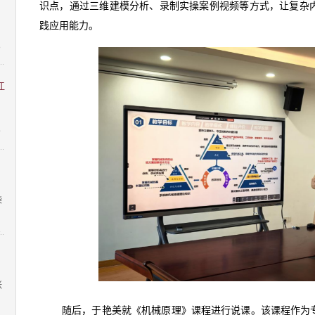
：
识点，通过三维建模分析、录制实操案例视频等方式，让复杂
践应用能力。
8
江
9
柴
1
张
随后，于艳美就《机械原理》课程进行说课。该课程作为
1