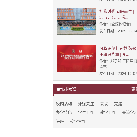
拥抱时代 向阳而生 |
3、2、1……我...
作者：[全媒体记者]
发布日期：2025-06-1
风华正茂廿五载·弦歌
不辍启华章 | 今...
作者：郑子轩 王阳洋 
以林
发布日期：2024-12-0
新闻标签
更
校园活动
外媒关注
会议
党建
办学特色
学生工作
教学工作
交流学
讲座
校企合作