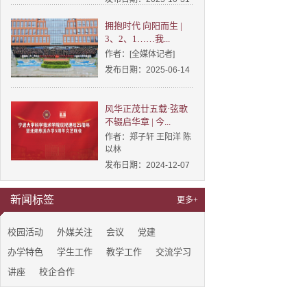
拥抱时代 向阳而生 |
3、2、1……我...
作者：[全媒体记者]
发布日期：2025-06-14
风华正茂廿五载·弦歌
不辍启华章 | 今...
作者：郑子轩 王阳洋 陈
以林
发布日期：2024-12-07
新闻标签
更多+
校园活动
外媒关注
会议
党建
办学特色
学生工作
教学工作
交流学习
讲座
校企合作