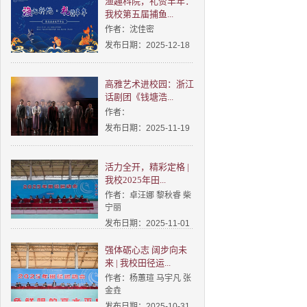
渔趣科院，礼赞丰年：
我校第五届捕鱼...
作者：沈佳密
发布日期：2025-12-18
高雅艺术进校园：浙江
话剧团《钱塘浩...
作者：
发布日期：2025-11-19
活力全开，精彩定格 |
我校2025年田...
作者：卓汪娜 黎秋睿 柴
宁丽
发布日期：2025-11-01
强体砺心志 阔步向未
来 | 我校田径运...
作者：杨蕙瑄 马宇凡 张
金垚
发布日期：2025-10-31