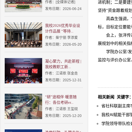
作者：[全媒体记者]
进机制；二是要建
发布日期：2026-06-24
坚持“资金跟着规
高森生强调，
我校2026优秀毕业设
标，目标定位要能
计作品展 “等待...
会上，张洋传
作者：柴宁丽 李添爱
展规划中的相关指
发布日期：2026-05-20
学院办公室/
监控与评价办公室
凝心聚力，共赴新程 |
我校教职工新...
作者：江诺依 张金垚
发布日期：2025-12-31
“研”途相伴·暖意随
相关新闻
关键字
行：各位考研er...
省社科联副主席李
作者：江诺依 王玺砚
我校AI赋能干部
发布日期：2025-12-20
学院领导带队检