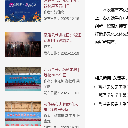
渔趣科院，礼赞丰年：
我校第五届捕鱼...
本次赛事不仅
作者：沈佳密
上，各方选手在小
发布日期：2025-12-18
创新、资源对接等
打造多元化文体交
高雅艺术进校园：浙江
话剧团《钱塘浩...
的崭新篇章。
作者：
发布日期：2025-11-19
活力全开，精彩定格 |
我校2025年田...
相关新闻
关键字
作者：卓汪娜 黎秋睿 柴
管理学院学生第二
宁丽
发布日期：2025-11-01
管理学院学生第三
管理学院学生第二
强体砺心志 阔步向未
来 | 我校田径运...
作者：杨蕙瑄 马宇凡 张
金垚
发布日期：2025-10-31