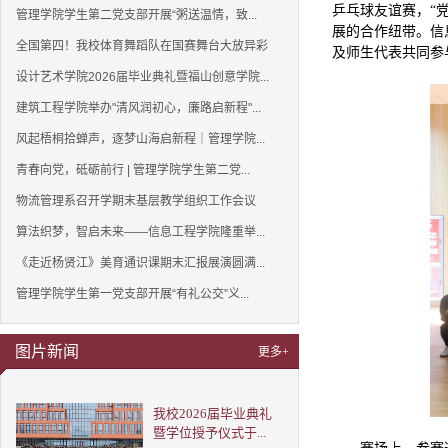
乒乓球友谊赛，“
管理学院学生第二党支部开展“粥送温情，致...
展的合作纽带。信
全国第四！我校体育舞蹈队在国赛舞台大放异彩
及师生代表共同参
设计艺术学院2026届毕业典礼暨福山创意学院...
建筑工程学院举办"清风润初心，廉路启新程"...
风起梧桐拾蝉声，逐梦山海启新程｜管理学院...
青春向党，砥砺前行 | 管理学院学生第二党...
物流管理系召开学期末基层教学组织工作会议
算法织梦，智启未来——信息工程学院隆重举...
《走近杨贤江》美育通识课期末汇报展演圆满...
管理学院学生第一党支部开展“有礼公交”义...
图片新闻
更多+
我校2026届毕业典礼
暨学位授予仪式于...