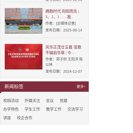
拥抱时代 向阳而生 |
3、2、1……我...
作者：[全媒体记者]
发布日期：2025-06-14
风华正茂廿五载·弦歌
不辍启华章 | 今...
作者：郑子轩 王阳洋 陈
以林
发布日期：2024-12-07
新闻标签
更多+
校园活动
外媒关注
会议
党建
办学特色
学生工作
教学工作
交流学习
讲座
校企合作