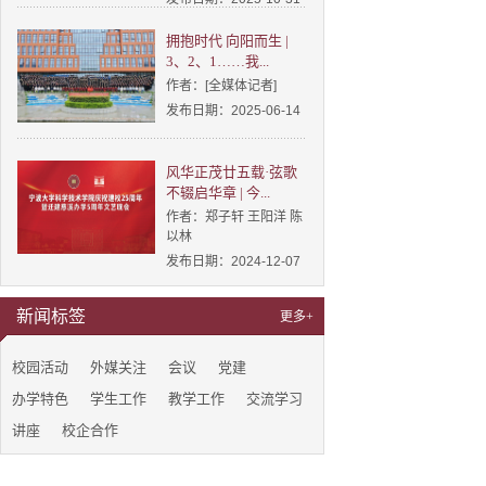
拥抱时代 向阳而生 |
3、2、1……我...
作者：[全媒体记者]
发布日期：2025-06-14
风华正茂廿五载·弦歌
不辍启华章 | 今...
作者：郑子轩 王阳洋 陈
以林
发布日期：2024-12-07
新闻标签
更多+
校园活动
外媒关注
会议
党建
办学特色
学生工作
教学工作
交流学习
讲座
校企合作