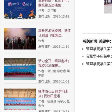
渔趣科院，礼赞丰年：
我校第五届捕鱼...
作者：沈佳密
发布日期：2025-12-18
高雅艺术进校园：浙江
话剧团《钱塘浩...
作者：
相关新闻
关键字
发布日期：2025-11-19
管理学院学生第二
我校学子斩获中国
活力全开，精彩定格 |
管理学院学生第三
我校2025年田...
作者：卓汪娜 黎秋睿 柴
宁丽
发布日期：2025-11-01
强体砺心志 阔步向未
来 | 我校田径运...
作者：杨蕙瑄 马宇凡 张
金垚
发布日期：2025-10-31