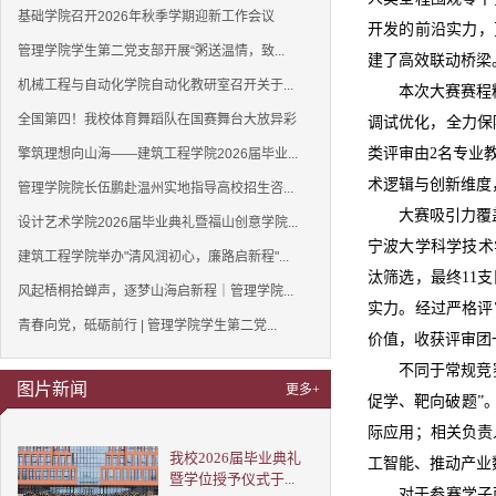
基础学院召开2026年秋季学期迎新工作会议
开发的前沿实力，
管理学院学生第二党支部开展“粥送温情，致...
建了高效联动桥梁
机械工程与自动化学院自动化教研室召开关于...
本次大赛赛程精
全国第四！我校体育舞蹈队在国赛舞台大放异彩
调试优化，全力保
类评审由2名专业
擎筑理想向山海——建筑工程学院2026届毕业...
术逻辑与创新维度
管理学院院长伍鹏赴温州实地指导高校招生咨...
大赛吸引力覆
设计艺术学院2026届毕业典礼暨福山创意学院...
宁波大学科学技术
建筑工程学院举办"清风润初心，廉路启新程"...
汰筛选，最终11
风起梧桐拾蝉声，逐梦山海启新程｜管理学院...
实力。经过严格评
青春向党，砥砺前行 | 管理学院学生第二党...
价值，收获评审团
不同于常规竞
图片新闻
更多+
促学、靶向破题”
际应用；相关负责
我校2026届毕业典礼
工智能、推动产业
暨学位授予仪式于...
对于参赛学子