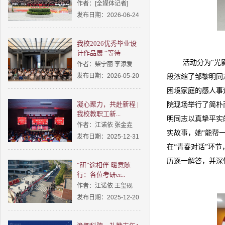
作者：[全媒体记者]
发布日期：2026-06-24
我校2026优秀毕业设
计作品展 “等待...
活动分为“光
作者：柴宁丽 李添爱
发布日期：2026-05-20
段浓缩了邹黎明同
困境家庭的感人事
凝心聚力，共赴新程 |
院现场举行了简朴
我校教职工新...
明同志以真挚平实
作者：江诺依 张金垚
实故事，她“能帮
发布日期：2025-12-31
在“青春对话”环
历逐一解答，并深
“研”途相伴·暖意随
行：各位考研er...
作者：江诺依 王玺砚
发布日期：2025-12-20