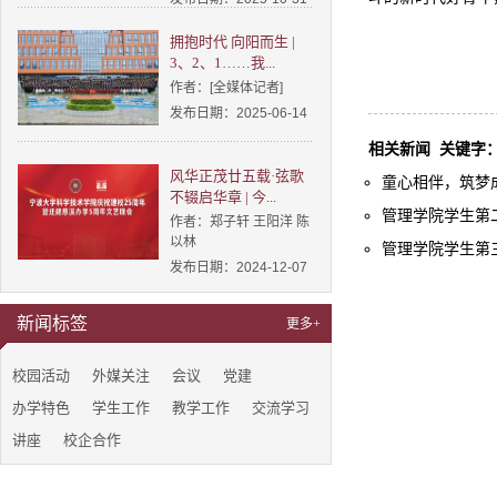
拥抱时代 向阳而生 |
3、2、1……我...
作者：[全媒体记者]
发布日期：2025-06-14
相关新闻
关键字
风华正茂廿五载·弦歌
童心相伴，筑梦成长
不辍启华章 | 今...
管理学院学生第二
作者：郑子轩 王阳洋 陈
以林
管理学院学生第三
发布日期：2024-12-07
新闻标签
更多+
校园活动
外媒关注
会议
党建
办学特色
学生工作
教学工作
交流学习
讲座
校企合作