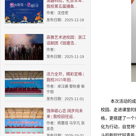
渔趣科院，礼赞丰年：
我校第五届捕鱼...
作者：沈佳密
发布日期：2025-12-18
高雅艺术进校园：浙江
话剧团《钱塘浩...
作者：
发布日期：2025-11-19
活力全开，精彩定格 |
我校2025年田...
作者：卓汪娜 黎秋睿 柴
宁丽
发布日期：2025-11-01
本次活动的成
校园、走进课堂的
强体砺心志 阔步向未
来 | 我校田径运...
格，更搭建了一个
作者：杨蕙瑄 马宇凡 张
化为行动，自觉将
金垚
斗的新时代好青年
发布日期：2025-10-31