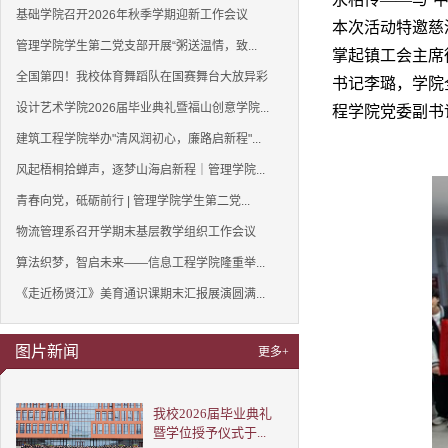
基础学院召开2026年秋季学期迎新工作会议
本次活动特邀慈
管理学院学生第二党支部开展“粥送温情，致...
掌起镇工会主席
全国第四！我校体育舞蹈队在国赛舞台大放异彩
书记李璐，学院
设计艺术学院2026届毕业典礼暨福山创意学院...
程学院党委副书
建筑工程学院举办"清风润初心，廉路启新程"...
风起梧桐拾蝉声，逐梦山海启新程｜管理学院...
青春向党，砥砺前行 | 管理学院学生第二党...
物流管理系召开学期末基层教学组织工作会议
算法织梦，智启未来——信息工程学院隆重举...
《走近杨贤江》美育通识课期末汇报展演圆满...
图片新闻
更多+
我校2026届毕业典礼
暨学位授予仪式于...