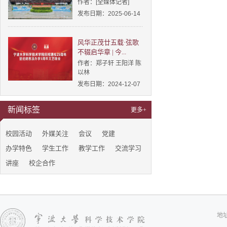
作者：[全媒体记者]
发布日期：2025-06-14
风华正茂廿五载·弦歌
不辍启华章 | 今...
作者：郑子轩 王阳洋 陈
以林
发布日期：2024-12-07
新闻标签
更多+
校园活动
外媒关注
会议
党建
办学特色
学生工作
教学工作
交流学习
讲座
校企合作
地