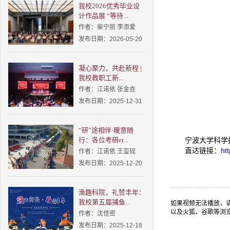
我校2026优秀毕业设
计作品展 “等待...
作者：柴宁丽 李添爱
发布日期：2026-05-20
凝心聚力，共赴新程 |
我校教职工新...
作者：江诺依 张金垚
发布日期：2025-12-31
“研”途相伴·暖意随
行：各位考研er...
宁波大学科学
ht
直达链接：
作者：江诺依 王玺砚
发布日期：2025-12-20
渔趣科院，礼赞丰年：
我校第五届捕鱼...
如果视频无法播放，请
以及火狐、谷歌等浏
作者：沈佳密
发布日期：2025-12-18