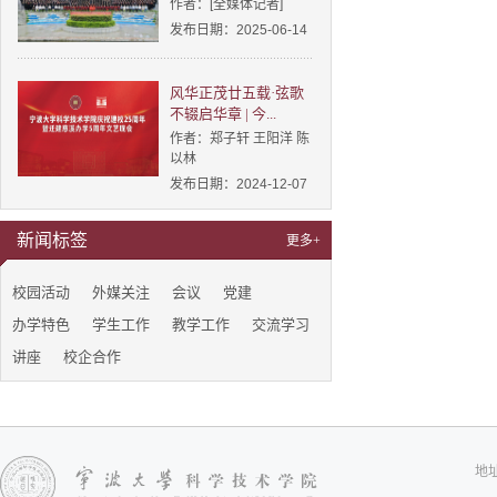
作者：[全媒体记者]
发布日期：2025-06-14
风华正茂廿五载·弦歌
不辍启华章 | 今...
作者：郑子轩 王阳洋 陈
以林
发布日期：2024-12-07
新闻标签
更多+
校园活动
外媒关注
会议
党建
办学特色
学生工作
教学工作
交流学习
讲座
校企合作
地