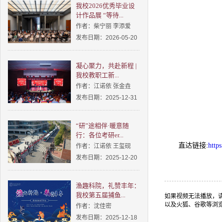
我校2026优秀毕业设
计作品展 “等待...
作者：柴宁丽 李添爱
发布日期：2026-05-20
凝心聚力，共赴新程 |
我校教职工新...
作者：江诺依 张金垚
发布日期：2025-12-31
“研”途相伴·暖意随
行：各位考研er...
直达链接:
http
作者：江诺依 王玺砚
发布日期：2025-12-20
渔趣科院，礼赞丰年：
我校第五届捕鱼...
如果视频无法播放，请
以及火狐、谷歌等浏
作者：沈佳密
发布日期：2025-12-18