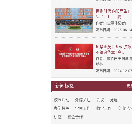
拥抱时代 向阳而生 |
3、2、1……我...
作者：[全媒体记者]
发布日期：2025-06-1
风华正茂廿五载·弦歌
不辍启华章 | 今...
作者：郑子轩 王阳洋 
以林
发布日期：2024-12-0
新闻标签
更
校园活动
外媒关注
会议
党建
办学特色
学生工作
教学工作
交流学
讲座
校企合作