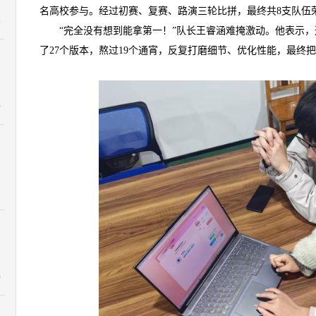
名高校参与。经过初赛、复赛、路演三轮比拼，最终共8支队伍
4
“完全没有想到能拿第一！”队长王睿涵难掩激动。他表示
了27个版本，熬过19个通宵，反复打磨细节、优化性能，最终把
0
1
0