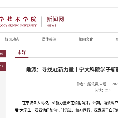
校园动态
媒体关注
校园文化
市媒
索
多+
甬派：寻找AI新力量｜宁大科院学子斩
作者：[通讯员]宋超
202
阅读：214
在宁波各大高校，AI新力量正在悄悄萌芽。近期，甬派客户端
后”大学生，看看他们如何与时俱进，和AI同行，探索属于自己