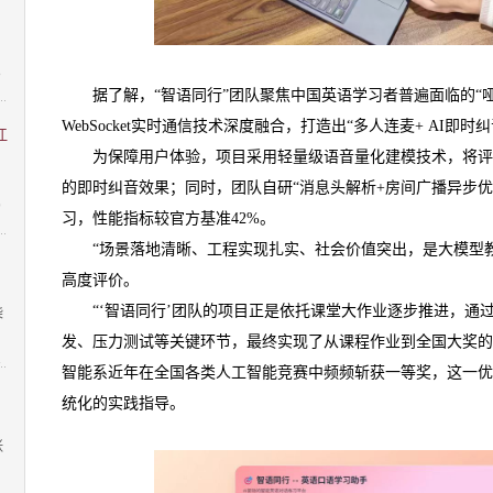
：
8
据了解，“智语同行”团队聚焦中国英语学习者普遍面临的“
WebSocket实时通信技术深度融合，打造出“多人连麦+ AI即
江
为保障用户体验，项目采用轻量级语音量化建模技术，将评分
的即时纠音效果；同时，团队自研“消息头解析+房间广播异步优
9
习，性能指标较官方基准42%。
“场景落地清晰、工程实现扎实、社会价值突出，是大模型
高度评价。
“‘智语同行’团队的项目正是依托课堂大作业逐步推进，通
柴
发、压力测试等关键环节，最终实现了从课程作业到全国大奖的
1
智能系近年在全国各类人工智能竞赛中频频斩获一等奖，这一优
统化的实践指导。
张
1