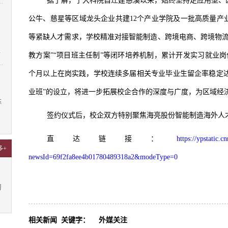
据了解，宁大科院自迁建慈溪以来，始终坚持走应用型、
公牛、慈星等区域龙头企业共建12个产业学院及一批高质量产
等紧缺人才需求，学校精准对接智能制造、跨境电商、跨境物流
4
教方案”“项目班主任制”等闭环培养机制，累计开发实习就业岗位 
个月以上在岗实践，学校连续多届相关专业毕业生留企率稳定达3
业班”的设立，将进一步拓展校企合作的深度与广度，为区域经
陈
签约仪式后，校企双方特别聚焦海亮股份智能制造海外人
7
直达链接：
https://ypstatic.
多+
newsId=69f2fa8ee4b01780489318a2&modeType=0
习
相关新闻
关键字：
外媒关注