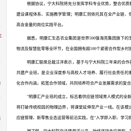
：
根据协议，宁大科院将充分发挥学科专业优势，整合优质
建设课程体系、实施教学管理；明康汇则依托其在全产业链、
8
高含金量的岗位实践平台。
江
据悉，明康汇生态农业集团是世界500强海亮集团旗下
物流及智慧批零等全环节，在全国拥有超100个紧密合作型乡村
9
明康汇联席总裁汪洋表示，基于与宁大科院三年来的合作
共建产业班，是企业深度参与高校人才培养、履行社会责任的
化合作内涵，拓宽合作领域，共同培养符合产业发展需求的复合
柴
1
“明康汇产业班的成立，标志着供应链领域育人模式的全
将打破传统校园的物理边界，将课堂延伸至产业一线。在该模
应链管理、新零售业态运营等前沿实践，在“入学即入职、学习
张
1