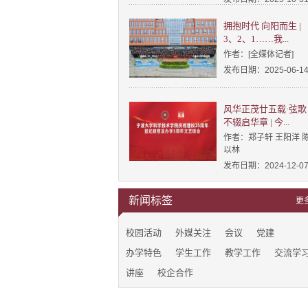
拥抱时代 向阳而生 |
3、2、1……我...
作者：[全媒体记者]
发布日期：2025-06-1
风华正茂廿五载·弦歌
不辍启华章 | 今...
作者：郑子轩 王阳洋 
以林
发布日期：2024-12-0
新闻标签
更
校园活动
外媒关注
会议
党建
办学特色
学生工作
教学工作
交流学
讲座
校企合作