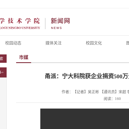
校园动态
媒体关注
校园文化
市媒
索
多+
甬派：宁大科院获企业捐资500
作者：【记者】吴正彬 【通讯员】宋超 
阅读：160