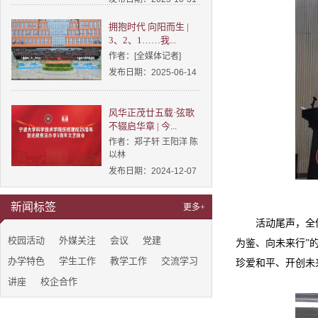
拥抱时代 向阳而生 |
3、2、1……我...
作者：[全媒体记者]
发布日期：2025-06-14
风华正茂廿五载·弦歌
不辍启华章 | 今...
作者：郑子轩 王阳洋 陈
以林
发布日期：2024-12-07
新闻标签
更多+
活动尾声，全
校园活动
外媒关注
会议
党建
为鉴、向未来行”
办学特色
学生工作
教学工作
交流学习
珍爱和平、开创未
讲座
校企合作