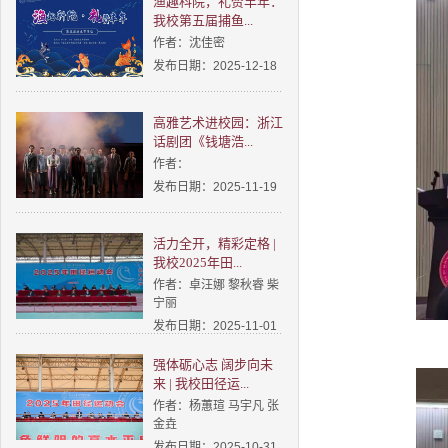
渔趣科院，礼赞丰年：
我校第五届捕鱼...
作者：沈佳密
发布日期：2025-12-18
高雅艺术进校园：浙江
话剧团《钱塘浩...
作者：
发布日期：2025-11-19
活力全开，精彩定格 |
我校2025年田...
作者：卓汪娜 黎秋睿 柴
宁丽
发布日期：2025-11-01
强体砺心志 阔步向未
来 | 我校田径运...
作者：杨蕙瑄 马宇凡 张
金垚
发布日期：2025-10-31