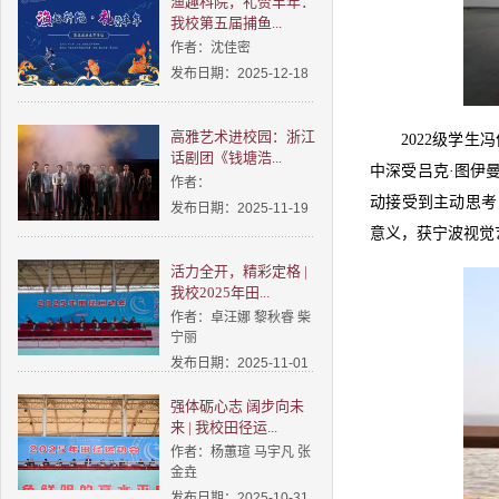
渔趣科院，礼赞丰年：
我校第五届捕鱼...
作者：沈佳密
发布日期：2025-12-18
高雅艺术进校园：浙江
2022级学
话剧团《钱塘浩...
中深受吕克·图伊
作者：
动接受到主动思考
发布日期：2025-11-19
意义，获宁波视觉
活力全开，精彩定格 |
我校2025年田...
作者：卓汪娜 黎秋睿 柴
宁丽
发布日期：2025-11-01
强体砺心志 阔步向未
来 | 我校田径运...
作者：杨蕙瑄 马宇凡 张
金垚
发布日期：2025-10-31