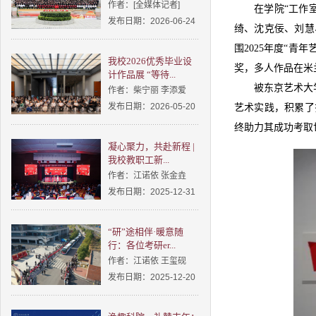
作者：[全媒体记者]
在学院“工作
发布日期：2026-06-24
绮、沈克佞、刘慧
围2025年度“青
我校2026优秀毕业设
奖，多人作品在米
计作品展 “等待...
被东京艺术大
作者：柴宁丽 李添爱
发布日期：2026-05-20
艺术实践，积累了
终助力其成功考取
凝心聚力，共赴新程 |
我校教职工新...
作者：江诺依 张金垚
发布日期：2025-12-31
“研”途相伴·暖意随
行：各位考研er...
作者：江诺依 王玺砚
发布日期：2025-12-20