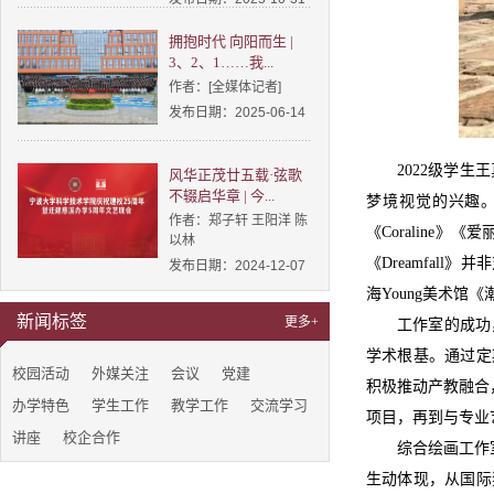
拥抱时代 向阳而生 |
3、2、1……我...
作者：[全媒体记者]
发布日期：2025-06-14
2022级学
风华正茂廿五载·弦歌
不辍启华章 | 今...
梦境视觉的兴趣。
作者：郑子轩 王阳洋 陈
《Coraline》《
以林
《Dreamfal
发布日期：2024-12-07
海Young美术馆
新闻标签
更多+
工作室的成功
学术根基。通过定
校园活动
外媒关注
会议
党建
积极推动产教融合
办学特色
学生工作
教学工作
交流学习
项目，再到与专业
讲座
校企合作
综合绘画工作
生动体现，从国际