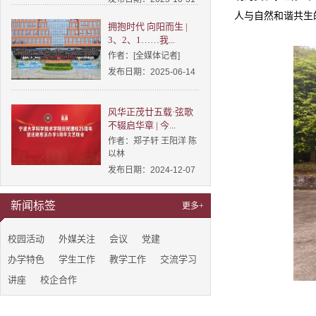
人与自然和谐共生
拥抱时代 向阳而生 |
3、2、1……我...
作者：[全媒体记者]
发布日期：2025-06-14
风华正茂廿五载·弦歌
不辍启华章 | 今...
作者：郑子轩 王阳洋 陈
以林
发布日期：2024-12-07
新闻标签
更多+
校园活动
外媒关注
会议
党建
办学特色
学生工作
教学工作
交流学习
讲座
校企合作