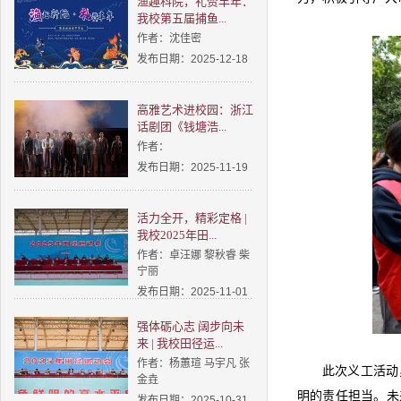
渔趣科院，礼赞丰年：
我校第五届捕鱼...
作者：沈佳密
发布日期：2025-12-18
高雅艺术进校园：浙江
话剧团《钱塘浩...
作者：
发布日期：2025-11-19
活力全开，精彩定格 |
我校2025年田...
作者：卓汪娜 黎秋睿 柴
宁丽
发布日期：2025-11-01
强体砺心志 阔步向未
来 | 我校田径运...
作者：杨蕙瑄 马宇凡 张
此次义工活动
金垚
明的责任担当。未
发布日期：2025-10-31