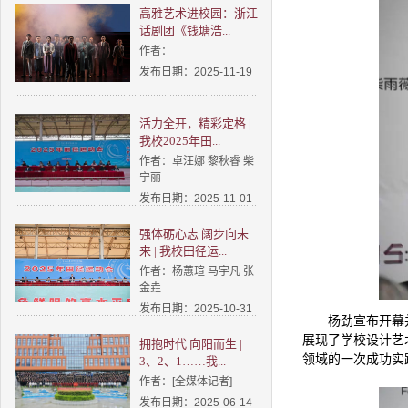
高雅艺术进校园：浙江
话剧团《钱塘浩...
作者：
发布日期：2025-11-19
活力全开，精彩定格 |
我校2025年田...
作者：卓汪娜 黎秋睿 柴
宁丽
发布日期：2025-11-01
强体砺心志 阔步向未
来 | 我校田径运...
作者：杨蕙瑄 马宇凡 张
金垚
发布日期：2025-10-31
杨劲宣布开幕
展现了学校设计艺
拥抱时代 向阳而生 |
领域的一次成功实
3、2、1……我...
作者：[全媒体记者]
发布日期：2025-06-14