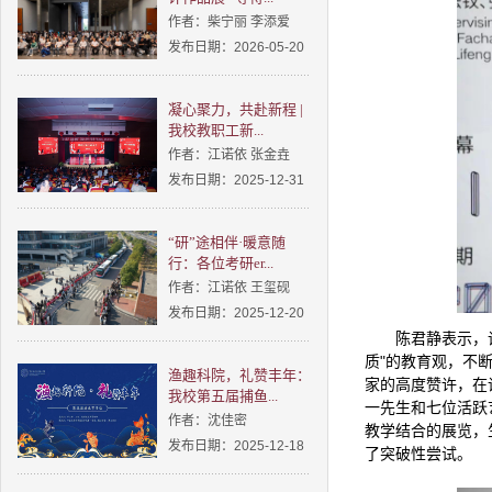
作者：柴宁丽 李添爱
发布日期：2026-05-20
凝心聚力，共赴新程 |
我校教职工新...
作者：江诺依 张金垚
发布日期：2025-12-31
“研”途相伴·暖意随
行：各位考研er...
作者：江诺依 王玺砚
发布日期：2025-12-20
陈君静表示，
质"的教育观，不断
渔趣科院，礼赞丰年：
家的高度赞许，在
我校第五届捕鱼...
一先生和七位活跃
作者：沈佳密
教学结合的展览，
发布日期：2025-12-18
了突破性尝试。