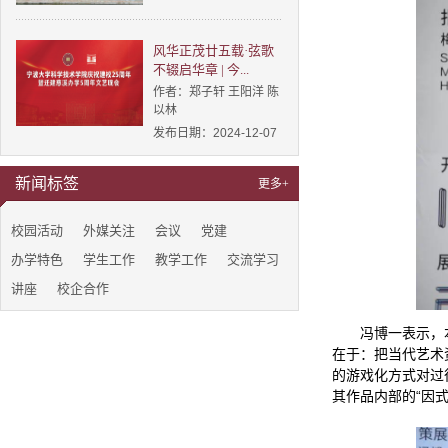
风华正茂廿五载·弦歌
不辍启华章 | 今...
作者：郑子轩 王阳洋 陈
以林
发布日期：2024-12-07
新闻标签
更多+
校园活动
外媒关注
会议
党建
办学特色
学生工作
教学工作
交流学习
讲座
校企合作
冯博一表示，
在于：把当代艺术
的游戏化方式对过
其作品内部的“因