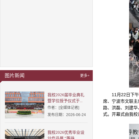
图片新闻
更多+
11月22日
我校2026届毕业典礼
暨学位授予仪式于...
席、宁波市文联主
路、洪磊、刘建华
作者：[全媒体记者]
式。开幕式由我校
发布日期：2026-06-24
我校2026优秀毕业设
计作品展 “等待...