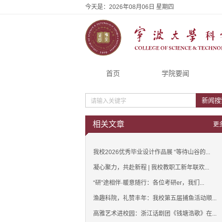
今天是：
2026年08月06日 星期四
首页
学院要闻
新闻搜
相关文章
更
我校2026优秀毕业设计作品展 “等待山谷的...
凝心聚力，共赴新程 | 我校教职工新年联欢...
“研”途相伴·暖意随行：各位考研er，我们...
渔趣科院，礼赞丰年：我校第五届捕鱼活动顺...
高雅艺术进校园：浙江话剧团《钱塘浩歌》在...