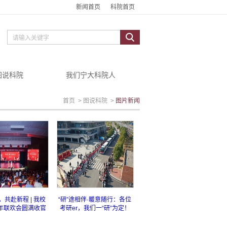
新闻首页
科院首页
图说科院
我们宁大科院人
首页
>
图说科院
>
图片新闻
共赴新程 | 我校
“研”途相伴·暖意随行：各位
年联欢会圆满收官
考研er，我们一“研”为定！