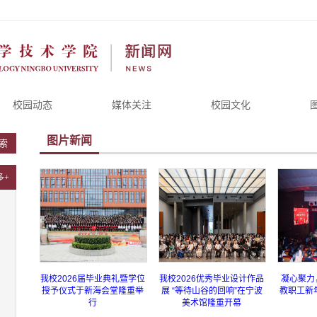
校园动态
媒体关注
校园文化
图片新闻
索
多+
我校2026届毕业典礼暨学位
我校2026优秀毕业设计作品
凝心聚力，
授予仪式于新海会堂隆重举
展 “等待山谷的回响”在宁波
教职工新
行
美术馆隆重开幕