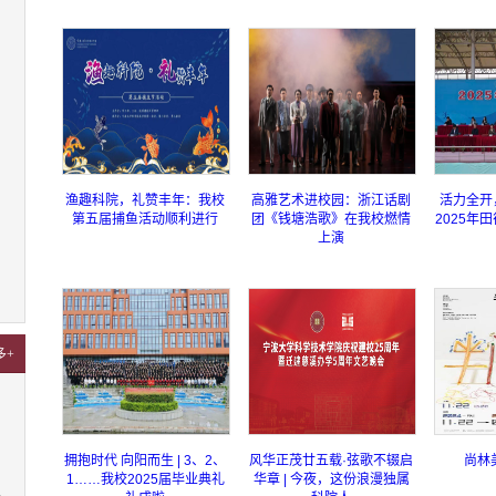
渔趣科院，礼赞丰年：我校
高雅艺术进校园：浙江话剧
活力全开，
第五届捕鱼活动顺利进行
团《钱塘浩歌》在我校燃情
2025年
上演
多+
拥抱时代 向阳而生 | 3、2、
风华正茂廿五载·弦歌不辍启
尚林
1……我校2025届毕业典礼
华章 | 今夜，这份浪漫独属
4