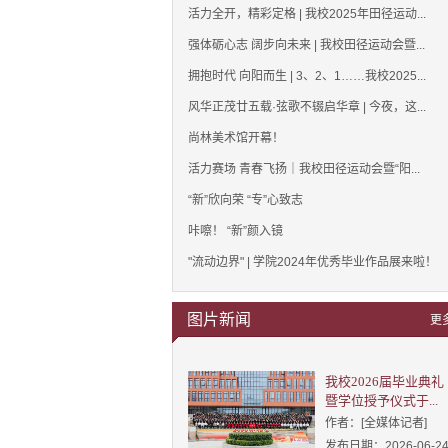
活力全开，精彩定格 | 我校2025年田径运动...
强体砺心志 阔步向未来 | 我校田径运动会暨...
拥抱时代 向阳而生 | 3、2、1……我校2025...
风华正茂廿五载·弦歌不辍启华章 | 今夜，这...
尚林美术馆开幕！
活力赛场 青春飞扬｜我校田径运动会暨“阳...
“新”欣向荣 “专”心致志
咔嚓！ “新”颜入镜
"流动边界" | 学院2024年优秀毕业作品展来啦！
图片新闻
更
我校2026届毕业典礼
暨学位授予仪式于...
作者：[全媒体记者]
发布日期：2026-06-2