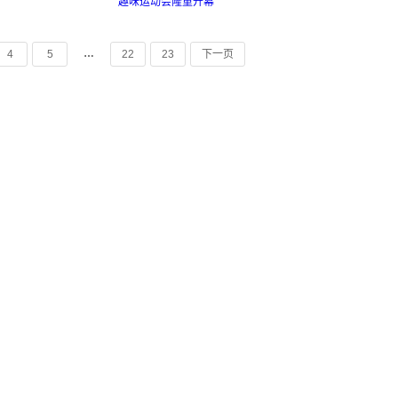
趣味运动会隆重开幕
…
4
5
22
23
下一页