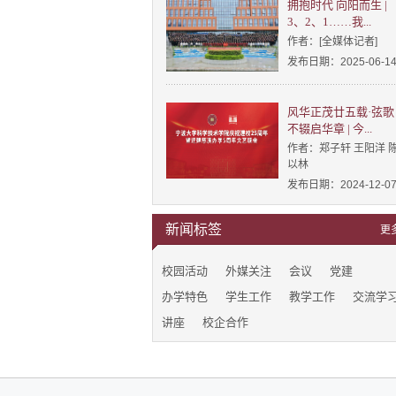
拥抱时代 向阳而生 |
3、2、1……我...
作者：[全媒体记者]
发布日期：2025-06-1
风华正茂廿五载·弦歌
不辍启华章 | 今...
作者：郑子轩 王阳洋 
以林
发布日期：2024-12-0
新闻标签
更
校园活动
外媒关注
会议
党建
办学特色
学生工作
教学工作
交流学
讲座
校企合作