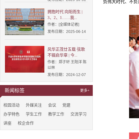
负伟大时代、不负
拥抱时代 向阳而生 |
3、2、1……我...
作者：[全媒体记者]
发布日期：2025-06-14
风华正茂廿五载·弦歌
不辍启华章 | 今...
作者：郑子轩 王阳洋 陈
以林
发布日期：2024-12-07
新闻标签
更多+
校园活动
外媒关注
会议
党建
办学特色
学生工作
教学工作
交流学习
讲座
校企合作