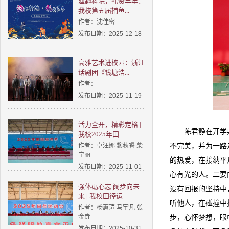
渔趣科院，礼赞丰年：
我校第五届捕鱼...
作者：沈佳密
发布日期：2025-12-18
高雅艺术进校园：浙江
话剧团《钱塘浩...
作者：
发布日期：2025-11-19
活力全开，精彩定格 |
陈君静在开学
我校2025年田...
作者：卓汪娜 黎秋睿 柴
不完美，并为一路
宁丽
的热爱，在接纳平
发布日期：2025-11-01
心有光的人。二要
强体砺心志 阔步向未
没有回报的坚持中
来 | 我校田径运...
听他人，在碰撞中
作者：杨蕙瑄 马宇凡 张
金垚
步，心怀梦想，眼
发布日期：2025-10-31