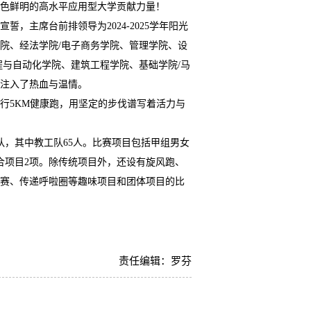
色鲜明的高水平应用型大学贡献力量！
宣誓，主席台前排领导为
2024-2025学年阳光
院、经法学院/电子商务学院、管理学院、设
程与自动化学院、建筑工程学院、基础学院/马
场注入了热血与温情。
行5KM健康跑，用坚定的步伐谱写着活力与
队，其中教工队65人。比赛项目包括甲组男女
综合项目2项。除传统项目外，还设有旋风跑、
赛、传递呼啦圈等趣味项目和团体项目的比
责任编辑：罗芬