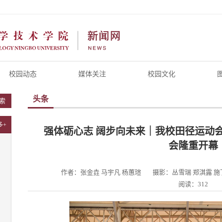
校园动态
媒体关注
校园文化
头条
索
多+
强体砺心志 阔步向未来｜我校田径运动会
会隆重开幕
作者：张金垚 马宇凡 杨蕙瑄
摄影：丛雪瑞 郑淇露 施
阅读：312