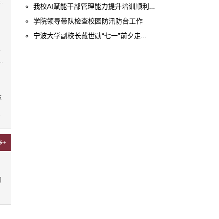
我校AI赋能干部管理能力提升培训顺利...
学院领导带队检查校园防汛防台工作
宁波大学副校长戴世勋“七一”前夕走...
4
陈
7
多+
习