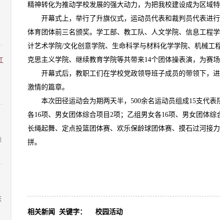
：
精神转化为推动学校发展的强大动力，为把我校建设成为区域特
开幕式上，举行了升旗仪式，运动员代表和裁判员代表进行
体育团体前三名颁奖。学工部、教工队、人文学院、
信息工程学
8
计艺术学院/文化创意学院、生命科学与材料化学学院、机械工
克思主义学院、继续教育学院等共带来14个团体操表演，为赛
江
开幕式后，教职工们在学校党政领导班子成员的带领下，进
激情的篇章。
9
本次田径运动会为期两天半，500余名运动员组成15支代表
各16项、男女团体综合项目2项；乙组男女各16项、男女团体
长绳起舞、定点投篮团体赛、欢乐保龄球团体赛、摸石过河接力
柴
拼。
1
张
相关新闻
关键字：
校园活动
1