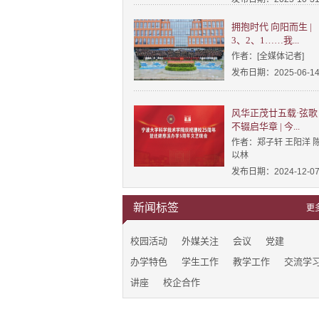
拥抱时代 向阳而生 |
3、2、1……我...
作者：[全媒体记者]
发布日期：2025-06-1
风华正茂廿五载·弦歌
不辍启华章 | 今...
作者：郑子轩 王阳洋 
以林
发布日期：2024-12-0
新闻标签
更
校园活动
外媒关注
会议
党建
办学特色
学生工作
教学工作
交流学
讲座
校企合作