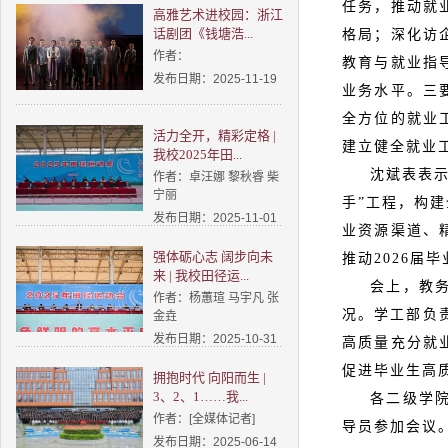
任务，推动就
高雅艺术进校园：浙江
话剧团《钱塘浩...
格局；深化访
作者：
教育与就业指
发布日期：2025-11-19
业务水平。三
全方位的就业
活力全开，精彩定格 |
建立健全就业
我校2025年田...
沈斌表表示
作者：卓汪娜 黎秋睿 柴
宁丽
手”工程，构
发布日期：2025-11-01
业资源渠道、
强体砺心志 阔步向未
推动2026届
来 | 我校田径运...
会上，教
作者：杨蕙瑄 马宇凡 张
况。学工部负
金垚
发布日期：2025-10-31
高质量充分就
促进毕业生高
拥抱时代 向阳而生 |
3、2、1……我...
各二级学
作者：[全媒体记者]
导员参加会议
发布日期：2025-06-14