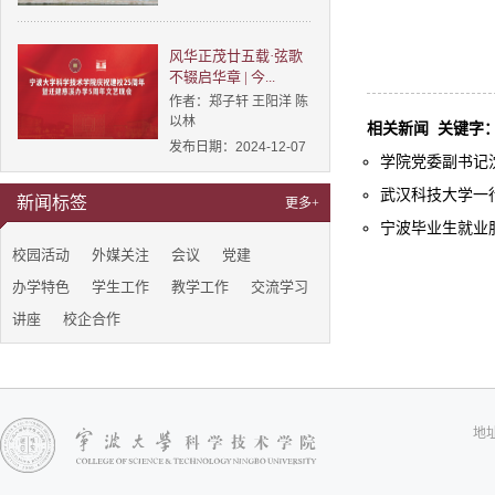
风华正茂廿五载·弦歌
不辍启华章 | 今...
作者：郑子轩 王阳洋 陈
以林
相关新闻
关键字
发布日期：2024-12-07
学院党委副书记沈
武汉科技大学一
新闻标签
更多+
宁波毕业生就业服
校园活动
外媒关注
会议
党建
办学特色
学生工作
教学工作
交流学习
讲座
校企合作
地