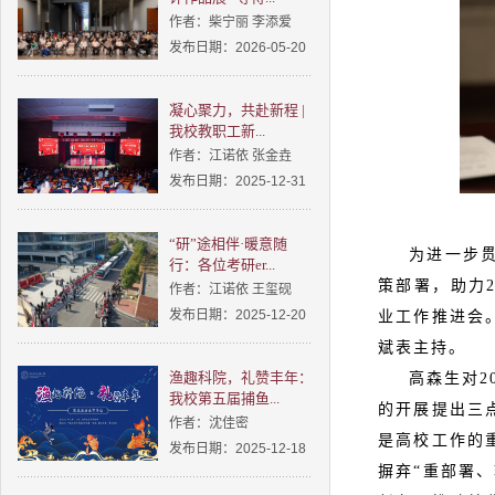
作者：柴宁丽 李添爱
发布日期：2026-05-20
凝心聚力，共赴新程 |
我校教职工新...
作者：江诺依 张金垚
发布日期：2025-12-31
“研”途相伴·暖意随
为进一步
行：各位考研er...
策部署，助力2
作者：江诺依 王玺砚
发布日期：2025-12-20
业工作推进会
斌表主持。
渔趣科院，礼赞丰年：
高森生对2
我校第五届捕鱼...
的开展提出三
作者：沈佳密
是高校工作的
发布日期：2025-12-18
摒弃“重部署