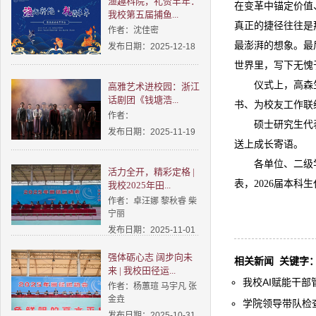
渔趣科院，礼赞丰年：
在变革中锚定价值
我校第五届捕鱼...
真正的捷径往往是
作者：沈佳密
最澎湃的想象。最
发布日期：2025-12-18
世界里，写下无愧
仪式上，高森
高雅艺术进校园：浙江
话剧团《钱塘浩...
书、为校友工作联
作者：
硕士研究生代
发布日期：2025-11-19
送上成长寄语。
各单位、二级
活力全开，精彩定格 |
表，2026届本科
我校2025年田...
作者：卓汪娜 黎秋睿 柴
宁丽
发布日期：2025-11-01
强体砺心志 阔步向未
相关新闻
关键字
来 | 我校田径运...
我校AI赋能干部
作者：杨蕙瑄 马宇凡 张
金垚
学院领导带队检
发布日期：2025-10-31