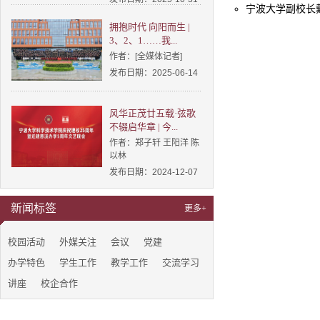
宁波大学副校长戴
拥抱时代 向阳而生 |
3、2、1……我...
作者：[全媒体记者]
发布日期：2025-06-14
风华正茂廿五载·弦歌
不辍启华章 | 今...
作者：郑子轩 王阳洋 陈
以林
发布日期：2024-12-07
新闻标签
更多+
校园活动
外媒关注
会议
党建
办学特色
学生工作
教学工作
交流学习
讲座
校企合作