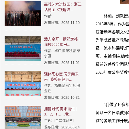
高雅艺术进校园：浙江
话剧团《钱塘浩...
林燕，副教授
作者：
发布日期：2025-11-19
2015年8月，作
波活动年各项文化活
活力全开，精彩定格 |
为学院首批产教融
我校2025年田...
级一流本科课程2
作者：卓汪娜 黎秋睿 柴
宁丽
项，主编/副主编
发布日期：2025-11-01
精益改善教学团队
2023年度公牛奖
强体砺心志 阔步向未
来 | 我校田径运...
作者：杨蕙瑄 马宇凡 张
金垚
发布日期：2025-10-31
“我做了10
拥抱时代 向阳而生 |
师从一名日语教师
3、2、1……我...
作者：[全媒体记者]
试的各项工作开展
发布日期：2025-06-14