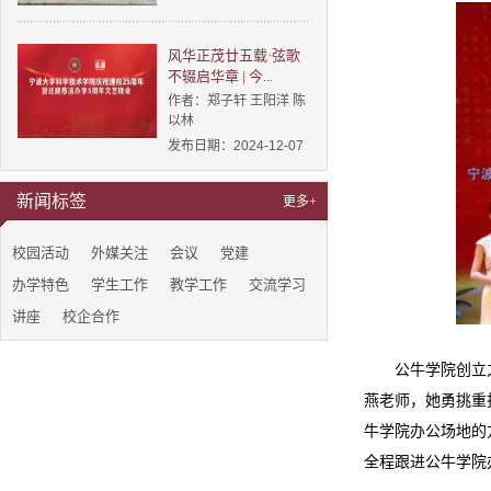
风华正茂廿五载·弦歌
不辍启华章 | 今...
作者：郑子轩 王阳洋 陈
以林
发布日期：2024-12-07
新闻标签
更多+
校园活动
外媒关注
会议
党建
办学特色
学生工作
教学工作
交流学习
讲座
校企合作
公牛学院创立
燕老师，她勇挑重
牛学院办公场地的
全程跟进公牛学院