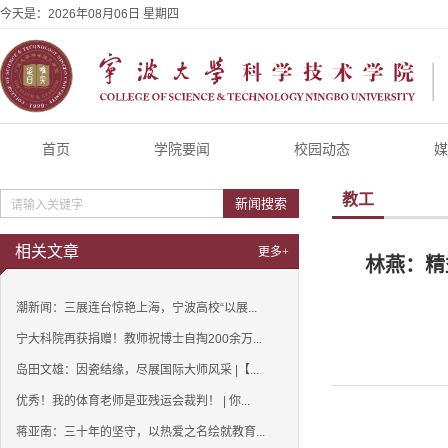
今天是：
2026年08月06日 星期四
首页
学院要闻
校园动态
媒
教工
新闻搜索
相关文章
更多+
林燕：精
潮新闻：三展连台惊艳上海，宁波高校“以展...
宁大科院再获捐赠！教师祝博士自掏200余万...
岛田文雄：因瓷结缘，尽展国际大师风采 |【...
优秀！我的体育老师是亚残运会裁判！ | 你...
蒋亚南：三十年的坚守，以热爱之名绘就教育...