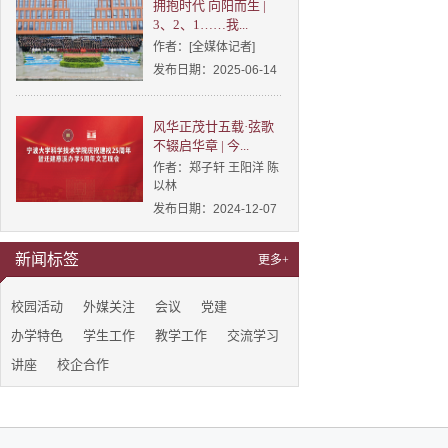
拥抱时代 向阳而生 |
3、2、1……我...
作者：[全媒体记者]
发布日期：2025-06-14
风华正茂廿五载·弦歌
不辍启华章 | 今...
作者：郑子轩 王阳洋 陈
以林
发布日期：2024-12-07
新闻标签
更多+
校园活动
外媒关注
会议
党建
办学特色
学生工作
教学工作
交流学习
讲座
校企合作