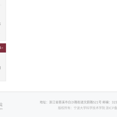
陈
7
多+
习
地址：浙江省慈溪市白沙路街道文蔚路521号
邮编：315
版权所有：宁波大学科学技术学院
浙ICP备