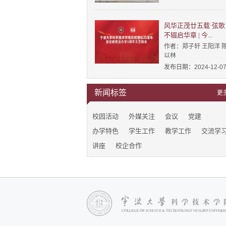
风华正茂廿五载·弦歌
不辍启华章 | 今...
作者：郑子轩 王阳洋 
以林
发布日期：2024-12-0
新闻标签
更
校园活动
外媒关注
会议
党建
办学特色
学生工作
教学工作
交流学
讲座
校企合作