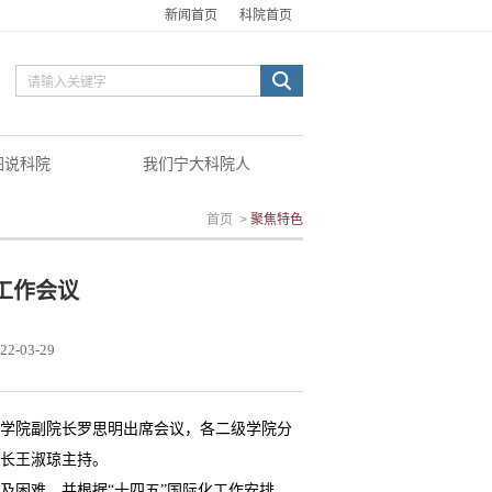
新闻首页
科院首页
图说科院
我们宁大科院人
首页
>
聚焦特色
事工作会议
22-03-29
召开。学院副院长罗思明出席会议，各二级学院分
长王淑琼主持。
及困难，并根据
“十四五”国际化工作安排，