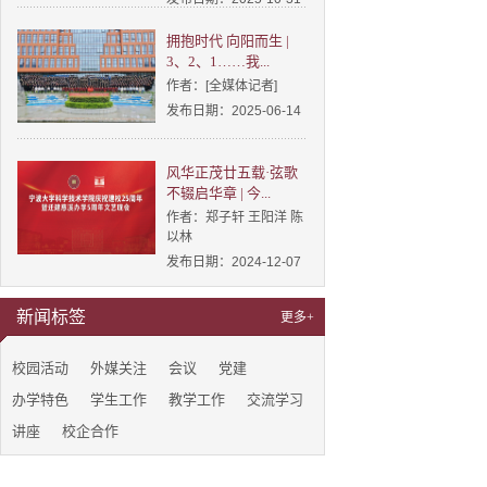
拥抱时代 向阳而生 |
3、2、1……我...
作者：[全媒体记者]
发布日期：2025-06-14
风华正茂廿五载·弦歌
不辍启华章 | 今...
作者：郑子轩 王阳洋 陈
以林
发布日期：2024-12-07
新闻标签
更多+
校园活动
外媒关注
会议
党建
办学特色
学生工作
教学工作
交流学习
讲座
校企合作