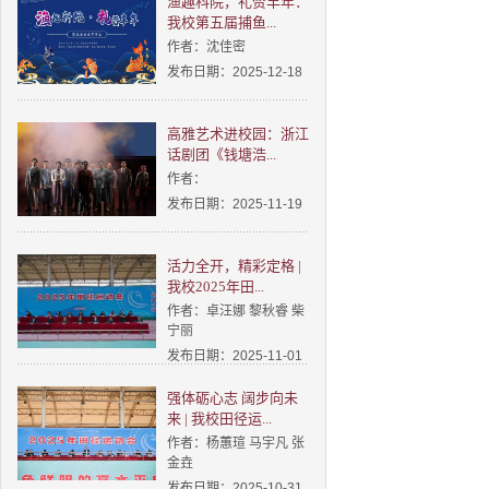
渔趣科院，礼赞丰年：
我校第五届捕鱼...
作者：沈佳密
发布日期：2025-12-18
高雅艺术进校园：浙江
话剧团《钱塘浩...
作者：
发布日期：2025-11-19
活力全开，精彩定格 |
我校2025年田...
作者：卓汪娜 黎秋睿 柴
宁丽
发布日期：2025-11-01
强体砺心志 阔步向未
来 | 我校田径运...
作者：杨蕙瑄 马宇凡 张
金垚
发布日期：2025-10-31