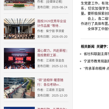
作者：[全媒体记者]
生党建工作，有效
发布日期：2026-06-24
系，切实加强学
量。要积极探索创
会上，各二级
我校2026优秀毕业设
作进行了具体布置
计作品展 “等待...
全体学工中层
作者：柴宁丽 李添爱
发布日期：2026-05-20
相关新闻
关键字
凝心聚力，共赴新程 |
省社科联副主席李
我校教职工新...
作者：江诺依 张金垚
宁波市教育局副局
发布日期：2025-12-31
“传承革命精神 点
“研”途相伴·暖意随
行：各位考研er...
作者：江诺依 王玺砚
发布日期：2025-12-20