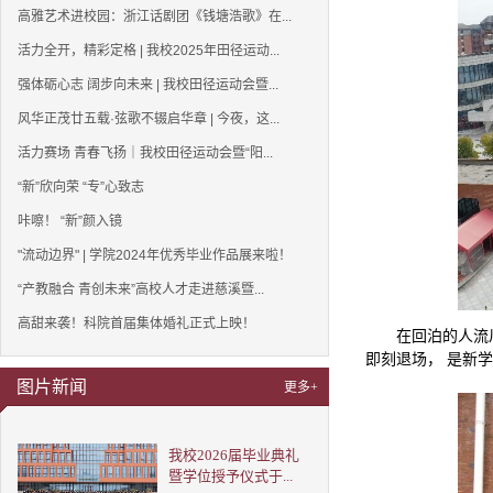
高雅艺术进校园：浙江话剧团《钱塘浩歌》在...
活力全开，精彩定格 | 我校2025年田径运动...
强体砺心志 阔步向未来 | 我校田径运动会暨...
风华正茂廿五载·弦歌不辍启华章 | 今夜，这...
活力赛场 青春飞扬｜我校田径运动会暨“阳...
“新”欣向荣 “专”心致志
咔嚓！ “新”颜入镜
"流动边界" | 学院2024年优秀毕业作品展来啦！
“产教融合 青创未来”高校人才走进慈溪暨...
高甜来袭！科院首届集体婚礼正式上映！
在回泊的人流
即刻退场， 是新
图片新闻
更多+
我校2026届毕业典礼
暨学位授予仪式于...