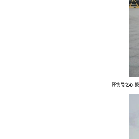
怀恻隐之心 