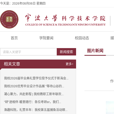
今天是：
2026年08月06日 星期四
首页
学院要闻
校园动态
媒
图片新闻
新闻搜索
相关文章
更多+
我校2026届毕业典礼暨学位授予仪式于新海会...
作
我校2026优秀毕业设计作品展 “等待山谷的...
凝心聚力，共赴新程 | 我校教职工新年联欢...
“研”途相伴·暖意随行：各位考研er，我们...
渔趣科院，礼赞丰年：我校第五届捕鱼活动顺...