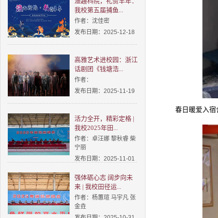
渔趣科院，礼赞丰年：
我校第五届捕鱼...
作者：沈佳密
发布日期：2025-12-18
高雅艺术进校园：浙江
话剧团《钱塘浩...
作者：
发布日期：2025-11-19
春日暖爱入宿
活力全开，精彩定格 |
我校2025年田...
作者：卓汪娜 黎秋睿 柴
宁丽
发布日期：2025-11-01
强体砺心志 阔步向未
来 | 我校田径运...
作者：杨蕙瑄 马宇凡 张
金垚
发布日期：2025-10-31