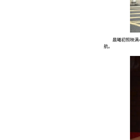
晨曦初照映满
航。