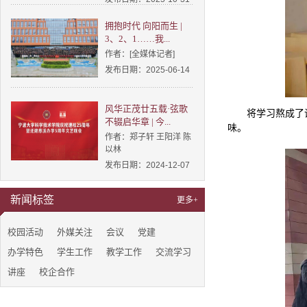
拥抱时代 向阳而生 |
3、2、1……我...
作者：[全媒体记者]
发布日期：2025-06-14
风华正茂廿五载·弦歌
将学习熬成了
不辍启华章 | 今...
味。
作者：郑子轩 王阳洋 陈
以林
发布日期：2024-12-07
新闻标签
更多+
校园活动
外媒关注
会议
党建
办学特色
学生工作
教学工作
交流学习
讲座
校企合作