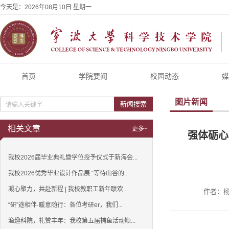
今天是：
2026年08月10日 星期一
首页
学院要闻
校园动态
媒
图片新闻
新闻搜索
相关文章
更多+
强体砺心
我校2026届毕业典礼暨学位授予仪式于新海会...
我校2026优秀毕业设计作品展 “等待山谷的...
凝心聚力，共赴新程 | 我校教职工新年联欢...
作者：杨
“研”途相伴·暖意随行：各位考研er，我们...
渔趣科院，礼赞丰年：我校第五届捕鱼活动顺...