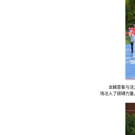
龙鳞意象与活
场注入了磅礴力量