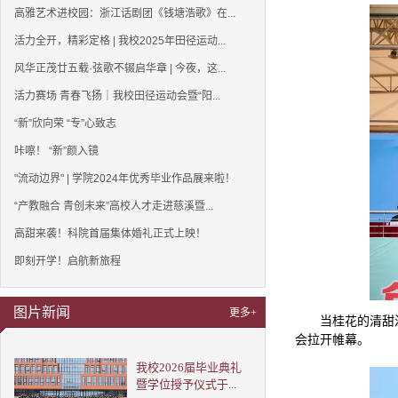
高雅艺术进校园：浙江话剧团《钱塘浩歌》在...
活力全开，精彩定格 | 我校2025年田径运动...
风华正茂廿五载·弦歌不辍启华章 | 今夜，这...
活力赛场 青春飞扬｜我校田径运动会暨“阳...
“新”欣向荣 “专”心致志
咔嚓！ “新”颜入镜
"流动边界" | 学院2024年优秀毕业作品展来啦！
“产教融合 青创未来”高校人才走进慈溪暨...
高甜来袭！科院首届集体婚礼正式上映！
即刻开学！启航新旅程
图片新闻
更多+
当桂花的清甜
会拉开帷幕。
我校2026届毕业典礼
暨学位授予仪式于...