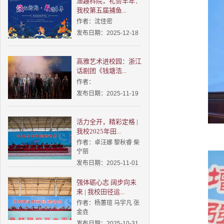
渔趣科院，礼赞丰年：
我校第五届捕鱼...
作者：沈佳密
发布日期：2025-12-18
高雅艺术进校园：浙江
话剧团《钱塘浩...
作者：
发布日期：2025-11-19
活力全开，精彩定格 |
我校2025年田...
作者：卓汪娜 黎秋睿 柴
宁丽
发布日期：2025-11-01
强体砺心志 阔步向未
来 | 我校田径运...
作者：杨蕙瑄 马宇凡 张
金垚
发布日期：2025-10-31