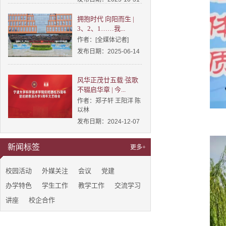
拥抱时代 向阳而生 |
3、2、1……我...
作者：[全媒体记者]
发布日期：2025-06-14
风华正茂廿五载·弦歌
不辍启华章 | 今...
作者：郑子轩 王阳洋 陈
以林
发布日期：2024-12-07
新闻标签
更多+
校园活动
外媒关注
会议
党建
办学特色
学生工作
教学工作
交流学习
讲座
校企合作