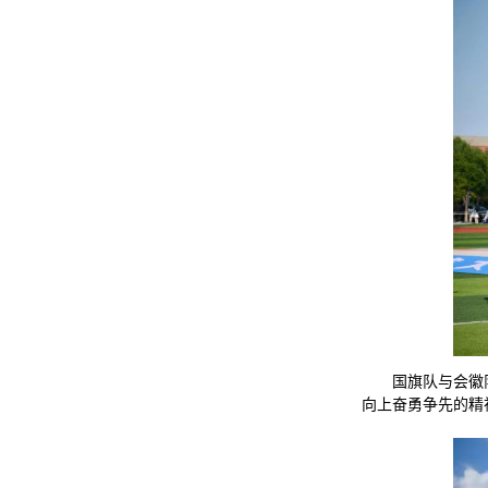
国旗队与会徽
向上奋勇争先的精