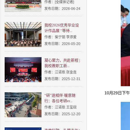
作者：[全媒体记者]
发布日期：2026-06-24
我校2026优秀毕业设
计作品展 “等待...
作者：柴宁丽 李添爱
发布日期：2026-05-20
凝心聚力，共赴新程 |
我校教职工新...
作者：江诺依 张金垚
发布日期：2025-12-31
10月29日
“研”途相伴·暖意随
行：各位考研er...
作者：江诺依 王玺砚
发布日期：2025-12-20