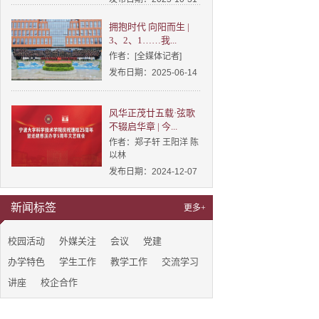
拥抱时代 向阳而生 |
3、2、1……我...
作者：[全媒体记者]
发布日期：2025-06-14
风华正茂廿五载·弦歌
不辍启华章 | 今...
作者：郑子轩 王阳洋 陈
以林
发布日期：2024-12-07
新闻标签
更多+
校园活动
外媒关注
会议
党建
办学特色
学生工作
教学工作
交流学习
讲座
校企合作