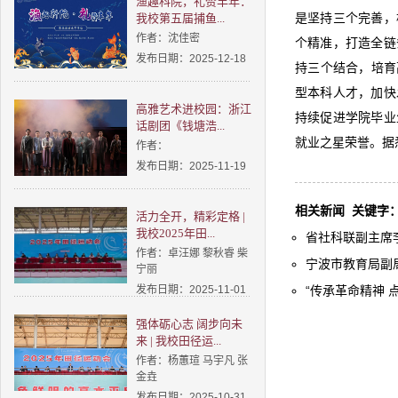
渔趣科院，礼赞丰年：
我校第五届捕鱼...
是坚持三个完善，
作者：沈佳密
个精准，打造全链
发布日期：2025-12-18
持三个结合，培育
型本科人才，加快
高雅艺术进校园：浙江
持续促进学院毕业
话剧团《钱塘浩...
就业之星荣誉。据
作者：
发布日期：2025-11-19
相关新闻
关键字
活力全开，精彩定格 |
我校2025年田...
省社科联副主席李
作者：卓汪娜 黎秋睿 柴
宁波市教育局副局
宁丽
发布日期：2025-11-01
“传承革命精神 点
强体砺心志 阔步向未
来 | 我校田径运...
作者：杨蕙瑄 马宇凡 张
金垚
发布日期：2025-10-31