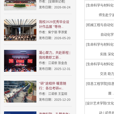
作者：[全媒体记者]
[生命科学与材料化
发布日期：2026-06-24
师生赴宁波
我校2026优秀毕业设
[机械工程与自动化
计作品展 “等待...
作者：柴宁丽 李添爱
自动化学院
发布日期：2026-05-20
[生命科学与材料化
凝心聚力，共赴新程 |
实践 深化
我校教职工新...
作者：江诺依 张金垚
[生命科学与材料化
发布日期：2025-12-31
交流 助力
“研”途相伴·暖意随
[信息工程学院]
信
行：各位考研er...
展 .
作者：江诺依 王玺砚
发布日期：2025-12-20
[设计艺术学院/文化
动 | 初冬护