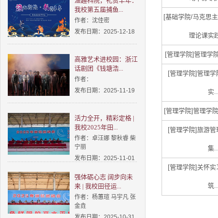
渔趣科院，礼赞丰年：
我校第五届捕鱼...
[基础学院/马克思主
作者：沈佳密
发布日期：2025-12-18
理论课实践
[管理学院]
管理学院
高雅艺术进校园：浙江
话剧团《钱塘浩...
[管理学院]
管理学
作者：
发布日期：2025-11-19
实..
[管理学院]
管理学院
活力全开，精彩定格 |
我校2025年田...
[管理学院]
旅游管
作者：卓汪娜 黎秋睿 柴
宁丽
集..
发布日期：2025-11-01
[管理学院]
关怀实
强体砺心志 阔步向未
筑..
来 | 我校田径运...
作者：杨蕙瑄 马宇凡 张
金垚
发布日期：2025-10-31