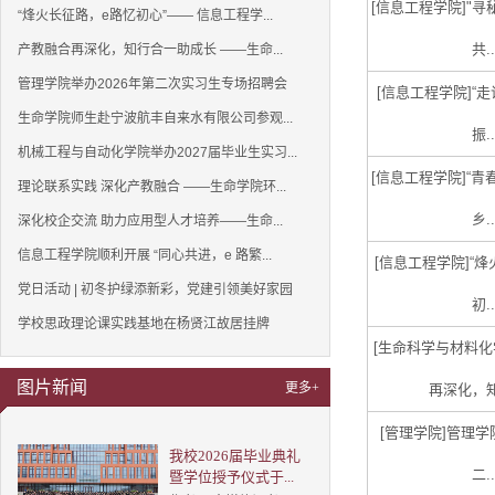
[信息工程学院]
"寻
“烽火长征路，e路忆初心”—— 信息工程学...
共..
产教融合再深化，知行合一助成长 ——生命...
管理学院举办2026年第二次实习生专场招聘会
[信息工程学院]
“
生命学院师生赴宁波航丰自来水有限公司参观...
振..
机械工程与自动化学院举办2027届毕业生实习...
[信息工程学院]
“青
理论联系实践 深化产教融合 ——生命学院环...
乡..
深化校企交流 助力应用型人才培养——生命...
信息工程学院顺利开展 “同心共进，e 路繁...
[信息工程学院]
“烽
党日活动 | 初冬护绿添新彩，党建引领美好家园
初..
学校思政理论课实践基地在杨贤江故居挂牌
[生命科学与材料化
图片新闻
更多+
再深化，知
[管理学院]
管理学院
我校2026届毕业典礼
二..
暨学位授予仪式于...