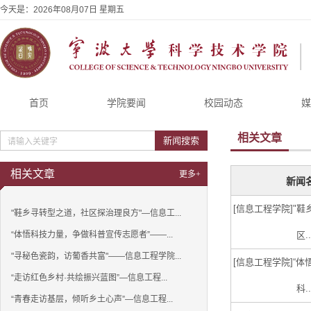
今天是：
2026年08月07日 星期五
首页
学院要闻
校园动态
媒
相关文章
新闻搜索
相关文章
更多+
新闻
[信息工程学院]
"鞋
"鞋乡寻转型之道，社区探治理良方"—信息工...
“体悟科技力量，争做科普宣传志愿者”——...
区..
"寻秘色瓷韵，访葡香共富"——信息工程学院...
[信息工程学院]
“体
“走访红色乡村·共绘振兴蓝图”—信息工程...
科..
“青春走访基层，倾听乡土心声”—信息工程...