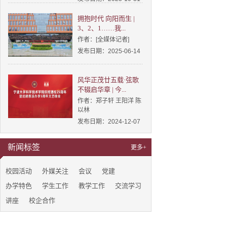
拥抱时代 向阳而生 |
3、2、1……我...
作者：[全媒体记者]
发布日期：2025-06-14
风华正茂廿五载·弦歌
不辍启华章 | 今...
作者：郑子轩 王阳洋 陈
以林
发布日期：2024-12-07
新闻标签
更多+
校园活动
外媒关注
会议
党建
办学特色
学生工作
教学工作
交流学习
讲座
校企合作