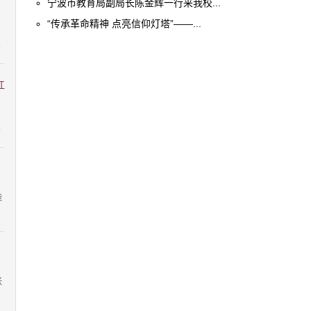
：
宁波市教育局副局长陈金辉一行来我校...
“传承革命精神 点亮信仰灯塔”——...
8
江
9
柴
1
张
1