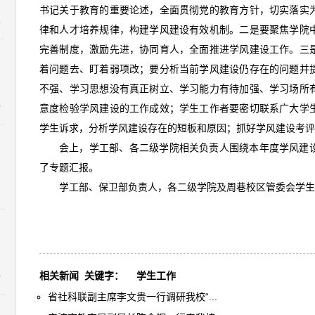
书记关于教育的重要论述，全面贯彻党的教育方针，切实落实
4
律和人才培养规律，构建学风建设有效机制。二是要聚焦学院
完善制度，激励先进，协同育人，全面推进学风建设工作。三
着问题去、盯着弱项改；要分析当前学风建设仍存在的问题并
不强、学习思想没有真正树立、学习能力有待加强、学习场所
0
意度检验学风建设的工作成效；学生工作者要密切联系广大学
学生诉求，分析学风建设存在的短板和原因；抓好学风建设考评
会上，学工部、各二级学院相关负责人围绕本年度学风建
了专题汇报。
学工部、保卫部负责人，各二级学院及周巷校区管委会学生
1
相关新闻
关键字：
学生工作
0
省社科联副主席李文贵一行调研我校“...