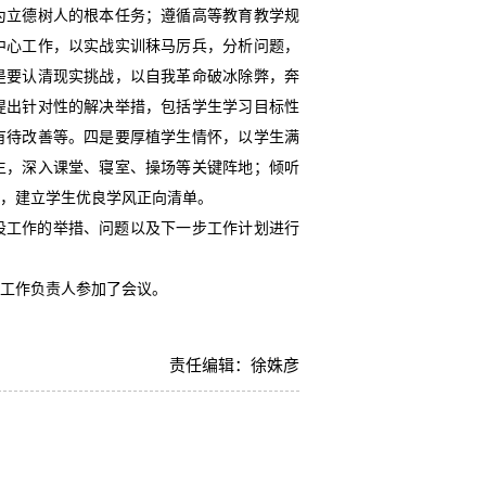
为立德树人的根本任务；遵循高等教育教学规
中心工作，以实战实训秣马厉兵，分析问题，
是要认清现实挑战，以自我革命破冰除弊，奔
提出针对性的解决举措，包括学生学习目标性
有待改善等。四是要厚植学生情怀，以学生满
生，深入课堂、寝室、操场等关键阵地；倾听
，建立学生优良学风正向清单。
设工作的举措、问题以及下一步工作计划进行
工作负责人参加了会议。
责任编辑：徐姝彦