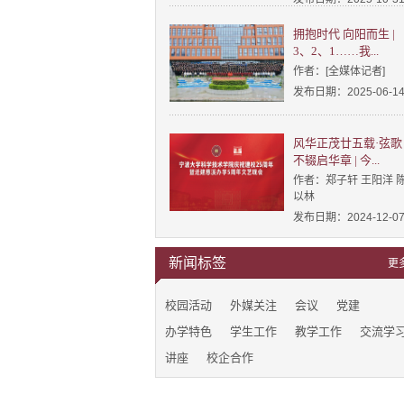
拥抱时代 向阳而生 |
3、2、1……我...
作者：[全媒体记者]
发布日期：2025-06-1
风华正茂廿五载·弦歌
不辍启华章 | 今...
作者：郑子轩 王阳洋 
以林
发布日期：2024-12-0
新闻标签
更
校园活动
外媒关注
会议
党建
办学特色
学生工作
教学工作
交流学
讲座
校企合作