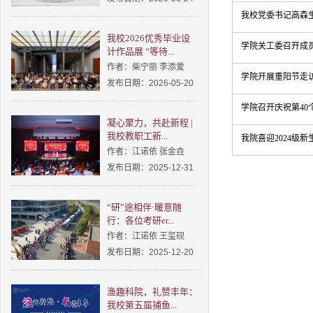
我校党委书记高森
我校2026优秀毕业设
学院关工委召开成
计作品展 “等待...
作者：柴宁丽 李添爱
学院开展重阳节走
发布日期：2026-05-20
学院召开庆祝第4
凝心聚力，共赴新程 |
我校教职工新...
我院喜迎2024级新
作者：江诺依 张金垚
发布日期：2025-12-31
“研”途相伴·暖意随
行：各位考研er...
作者：江诺依 王玺砚
发布日期：2025-12-20
渔趣科院，礼赞丰年：
我校第五届捕鱼...