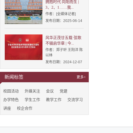
拥抱时代 向阳而生 |
3、2、1……我...
作者：[全媒体记者]
发布日期：2025-06-14
风华正茂廿五载·弦歌
不辍启华章 | 今...
作者：郑子轩 王阳洋 陈
以林
发布日期：2024-12-07
新闻标签
更多+
校园活动
外媒关注
会议
党建
办学特色
学生工作
教学工作
交流学习
讲座
校企合作